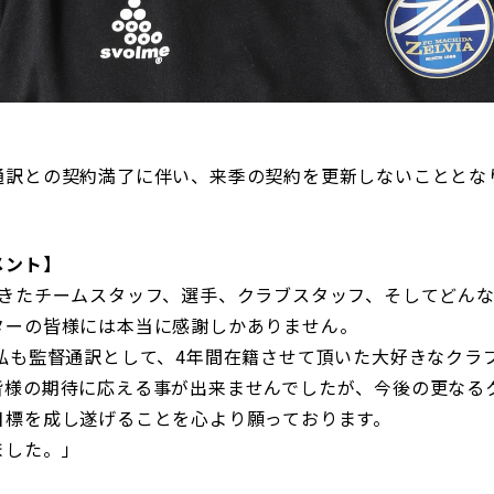
三輪緑山ベースご利用案内
ナー＆ルール
ーサポーターの皆様へ
での観戦
営管理規程
通訳との契約満了に伴い、来季の契約を更新しないこととな
メント】
ー
LINEミニアプリプライバシーポリシー
てきたチームスタッフ、選手、クラブスタッフ、そしてどん
ターの皆様には本当に感謝しかありません。
は私も監督通訳として、4年間在籍させて頂いた大好きなクラ
皆様の期待に応える事が出来ませんでしたが、今後の更なる
目標を成し遂げることを心より願っております。
ました。」