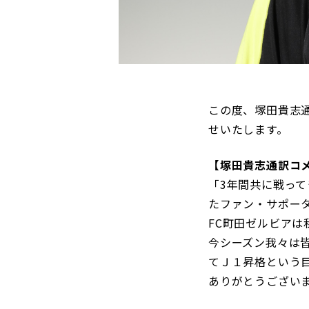
観戦マ
ビジタ
車イス
試合運
この度、塚田貴志
せいたします。
【塚田貴志通訳コ
お問い合わせ
利用規約
肖像権・ロゴについて
プライバシーポリシ
「3年間共に戦っ
たファン・サポー
FC町田ゼルビア
今シーズン我々は
てＪ１昇格という
ありがとうござい