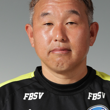
るトップ
ファンになるトップ
を買う
ファンクラブ
ト購入
クラブゼルビスタへの入会
ト購入手順
シーズンシート
ト販売スケジュール
ＦＣ町田ゼルビアをサポート
アムを知る
トレーニングの見学・ファ
ス
アムアクセス
ボランティア
アムマップ
ＦＣ町田ゼルビアカレンダ
を知る
三輪緑山ベースを利用
アム観戦ガイド