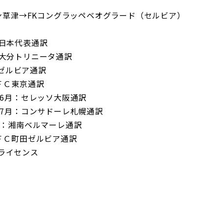
ン草津→FKコングラッペベオグラード（セルビア）
月：日本代表通訳
月：大分トリニータ通訳
田ゼルビア通訳
：ＦＣ東京通訳
14年6月：セレッソ大阪通訳
15年7月：コンサドーレ札幌通訳
18年：湘南ベルマーレ通訳
年：ＦＣ町田ゼルビア通訳
級ライセンス