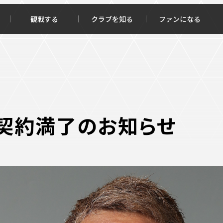
観戦する
クラブを知る
ファンになる
チケット購入
オンラインストア
契約満了のお知らせ
報トップ
クラブを知るトップ
ータ
ＦＣ町田ゼルビアについて
程・結果
選手・スタッフ紹介
・ゴールランキング