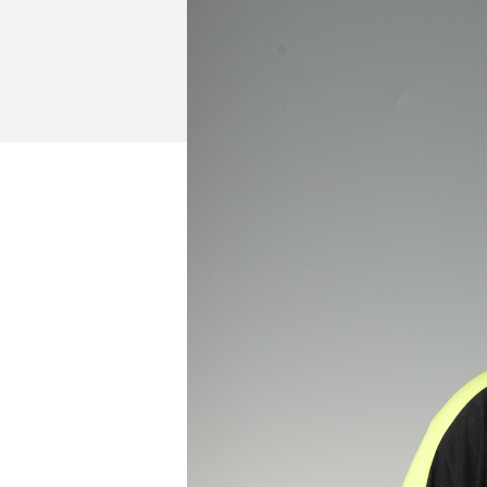
イベント
ファンクラブ
グッズ
メディア
観戦す
ホームタウン活動
アカデミー
スクール
チケット
その他
チケッ
チケッ
チケッ
️スタジ
スタジ
スタジ
観戦方法
スタジ