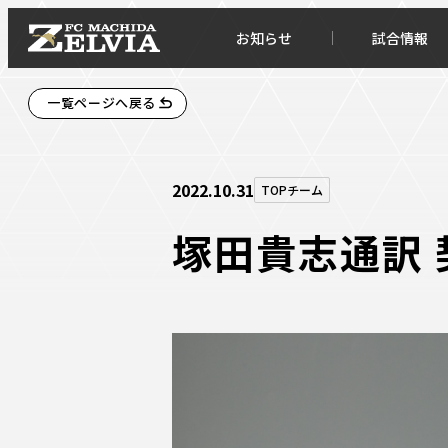
お知らせ
試合情報
一覧ページへ戻る
2022.10.31
TOPチーム
塚田貴志通訳 
お知らせトップ
試合情
TOPチーム
試合デ
試合情報
試合日
チケット
順位表