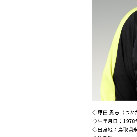
◇塚田 貴志（つか
◇生年月日：1978
◇出身地：鳥取県