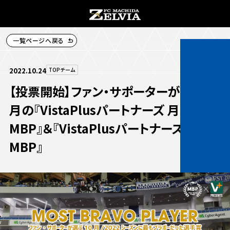
一覧ページへ戻る
チケット購入
2022.10.24
TOPチーム
【投票開始】ファン・サポーターが選ぶ10
月の『VistaPlusパートナーズ 月間
MBP』＆『VistaPlusパートナーズ 年間
お知らせ
MBP』
お知らせトップ
試合情報
TOPチーム
試合情報トップ
試合情報
観戦する
試合データ
チケット
観戦するトップ