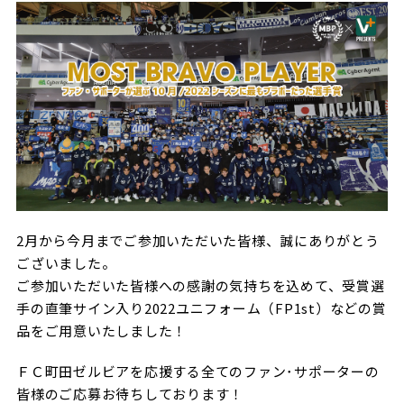
ビジターサポーターの皆様へ
ゼル塾
お問い合わせ
利用規約
肖像権・ロゴについて
プライバシ
三輪緑山ベースを利用
車イスでの観戦
ＦＣ町田ゼルビアスポーツクラブ
三輪緑山ベースご利用案内
試合運営管理規程
ＦＣ町田ゼルビアアカデミー
ゼルビアフットサルパーク
2月から今月までご参加いただいた皆様、誠にありがとう
ございました。
ご参加いただいた皆様への感謝の気持ちを込めて、受賞選
手の直筆サイン入り2022ユニフォーム（FP1st）などの賞
品をご用意いたしました！
ＦＣ町田ゼルビアを応援する全てのファン･サポーターの
皆様のご応募お待ちしております！