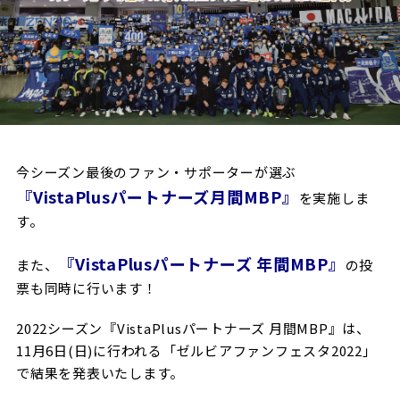
試合日程・結果
クラブを知る
イベント
チケットを買う
順位表・ゴールランキング
クラブを知るトップ
ファンクラブ
チケット購入
ファンになる
グッズ
ＦＣ町田ゼルビアについて
チケット購入手順
ファンになるトップ
メディア
選手・スタッフ紹介
グッズを買う
チケット販売スケジュール
今シーズン最後のファン・サポーターが選ぶ
ファンクラブ
ホームタウン活動
『VistaPlusパートナーズ月間MBP』
グッズを買うトップ
️スタジアムを知る
を実施しま
クラブゼルビスタへの入会
ホームタウン
アカデミー
す。
スタジアムアクセス
オンラインストア
シーズンシート
スクール
『VistaPlusパートナーズ 年間MBP』
ホームタウントップ
スタジアムマップ
また、
の投
ユニフォーム
パートナー
票も同時に行います！
ＦＣ町田ゼルビアをサポート
その他
ゼルビアアシスト募集
観戦方法を知る
トレーニングの見学・ファンサービス
2022シーズン『VistaPlusパートナーズ 月間MBP』は、
パートナートップ
スタジアム観戦ガイド
ゼルビアアシスト協賛企業一覧
FOLLOW US
11月6日(日)に行われる「ゼルビアファンフェスタ2022」
ボランティア
パートナー企業一覧
で結果を発表いたします。
観戦マナー＆ルール
ゼルナビ
ＦＣ町田ゼルビアカレンダー