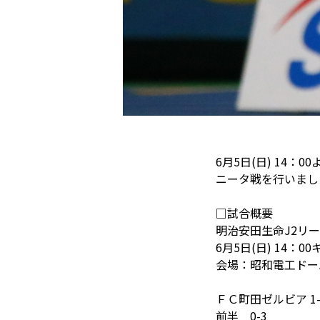
観戦マ
ビジタ
車イス
試合運
6月5日(日) 14
お問い合わせ
利用規約
肖像権・ロゴについて
プライバシーポリシ
ニータ戦を行いまし
□試合概要
明治安田生命J2リー
6月5日(日) 14：0
会場：昭和電工ドー
ＦＣ町田ゼルビア 1
前半 0-3