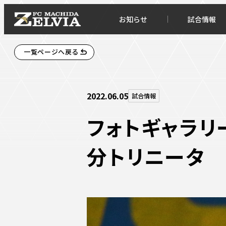
お知らせ
試合情報
一覧ページへ戻る
2022.06.05
試合情報
フォトギャラリ
分トリニータ
お知らせトップ
試合情
TOPチーム
試合デ
試合情報
試合日
チケット
順位表