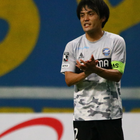
るトップ
ファンになるトップ
を買う
ファンクラブ
ト購入
クラブゼルビスタへの入会
ト購入手順
シーズンシート
ト販売スケジュール
ＦＣ町田ゼルビアをサポート
アムを知る
トレーニングの見学・ファ
ス
アムアクセス
ボランティア
アムマップ
ＦＣ町田ゼルビアカレンダ
を知る
三輪緑山ベースを利用
アム観戦ガイド