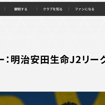
観戦する
クラブを知る
ファンになる
チケット購入
オンラインストア
ー：明治安田生命J2リーグ
報トップ
クラブを知るトップ
ータ
ＦＣ町田ゼルビアについて
程・結果
選手・スタッフ紹介
・ゴールランキング