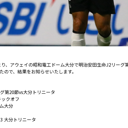
三輪緑山ベースご利用案内
ナー＆ルール
ーサポーターの皆様へ
での観戦
営管理規程
：00より、アウェイの昭和電工ドーム大分で明治安田生命J2リーグ第
ー
LINEミニアプリプライバシーポリシー
たので、結果をお知らせいたします。
グ第20節vs大分トリニータ
0キックオフ
ム大分
-3 大分トリニータ