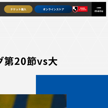
チケット
購入
オンライン
ストア
第20節vs大
グッズを買うトップ
オンラインストア
ユニフォーム