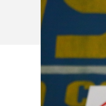
イベント
ファンクラブ
グッズ
メディア
観戦す
ホームタウン活動
アカデミー
スクール
チケット
その他
チケッ
チケッ
チケッ
️スタジ
スタジ
スタジ
観戦方法
スタジ