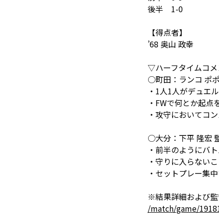
後半 1-0
【得点者】
’68 奥山 政幸
▽ハーフタイムコメ
○町田：ランコ ポポ
・1人1人がデュエ
・FWで何とか起点
・攻守においてコン
○大分：下平 隆宏 
・前半のようにバト
・守りに入らないこ
・セットプレー集中
※結果詳細および監
/match/game/1918