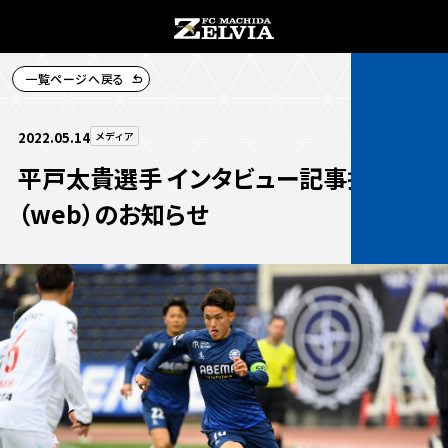
一覧ページへ戻る
チケット購入
2022.05.14
メディア
平戸太貴選手 インタビュー記事掲載
（web）のお知らせ
お知らせ
お知らせトップ
試合情報
TOPチーム
試合情報トップ
試合情報
観戦する
試合データ
チケット
観戦するトップ