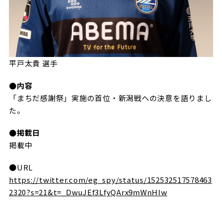
平戸太貴 選手
●内容
「まちだ感謝祭」実施の首位・新潟戦への決意を語りまし
た。
●掲載日
掲載中
●URL
https://twitter.com/eg_spy/status/152532517578463
2320?s=21&t=_DwuJEf3LfyQArx9mWnHIw