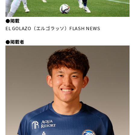
ビジターサポーターの皆様へ
ゼル塾
お問い合わせ
利用規約
肖像権・ロゴについて
プライバシ
三輪緑山ベースを利用
車イスでの観戦
●掲載
ＦＣ町田ゼルビアスポーツクラブ
三輪緑山ベースご利用案内
EL GOLAZO（エルゴラッソ）FLASH NEWS
試合運営管理規程
ＦＣ町田ゼルビアアカデミー
●掲載者
ゼルビアフットサルパーク