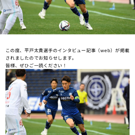
試合日程・結果
クラブを知る
イベント
チケットを買う
順位表・ゴールランキング
クラブを知るトップ
ファンクラブ
チケット購入
ファンになる
グッズ
ＦＣ町田ゼルビアについて
チケット購入手順
ファンになるトップ
メディア
選手・スタッフ紹介
この度、平戸太貴選手のインタビュー記事（web）が掲載
グッズを買う
チケット販売スケジュール
されましたのでお知らせします。
ファンクラブ
ホームタウン活動
皆様、ぜひご一読ください！
グッズを買うトップ
️スタジアムを知る
クラブゼルビスタへの入会
ホームタウン
アカデミー
スタジアムアクセス
オンラインストア
シーズンシート
スクール
ホームタウントップ
スタジアムマップ
ユニフォーム
パートナー
ＦＣ町田ゼルビアをサポート
その他
ゼルビアアシスト募集
観戦方法を知る
トレーニングの見学・ファンサービス
パートナートップ
スタジアム観戦ガイド
ゼルビアアシスト協賛企業一覧
FOLLOW US
ボランティア
パートナー企業一覧
観戦マナー＆ルール
ゼルナビ
ＦＣ町田ゼルビアカレンダー