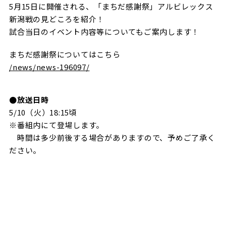
5月15日に開催される、「まちだ感謝祭」アルビレックス
ビジターサポーターの皆様へ
ゼル塾
お問い合わせ
利用規約
肖像権・ロゴについて
プライバシ
新潟戦の見どころを紹介！
三輪緑山ベースを利用
試合当日のイベント内容等についてもご案内します！
車イスでの観戦
ＦＣ町田ゼルビアスポーツクラブ
三輪緑山ベースご利用案内
試合運営管理規程
まちだ感謝祭についてはこちら
ＦＣ町田ゼルビアアカデミー
/news/news-196097/
ゼルビアフットサルパーク
●放送日時
5/10（火）18:15頃
※番組内にて登場します。
時間は多少前後する場合がありますので、予めご了承く
ださい。