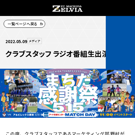
一覧ページへ戻る
チケット購入
2022.05.09
メディア
クラブスタッフ ラジオ番組生出演！
お知らせ
お知らせトップ
試合情報
TOPチーム
試合情報トップ
試合情報
観戦する
試合データ
チケット
この度、クラブスタッフであるマーケティング部 野村が
観戦するトップ