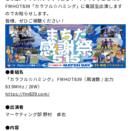
試合日程・結果
クラブを知る
FMHOT839「カラフル☆ハミング」に電話生出演します
イベント
のでお知らせします。
チケットを買う
順位表・ゴールランキング
皆様、ぜひご視聴ください！
クラブを知るトップ
ファンクラブ
チケット購入
ファンになる
グッズ
ＦＣ町田ゼルビアについて
チケット購入手順
ファンになるトップ
メディア
選手・スタッフ紹介
グッズを買う
チケット販売スケジュール
ファンクラブ
ホームタウン活動
グッズを買うトップ
️スタジアムを知る
クラブゼルビスタへの入会
ホームタウン
●番組名
アカデミー
スタジアムアクセス
オンラインストア
「カラフル☆ハミング」 FMHOT839（周波数 / 出力
シーズンシート
スクール
ホームタウントップ
83.9MHz / 20W）
スタジアムマップ
ユニフォーム
パートナー
https://fm839.com/
ＦＣ町田ゼルビアをサポート
その他
ゼルビアアシスト募集
観戦方法を知る
トレーニングの見学・ファンサービス
●出演者
パートナートップ
スタジアム観戦ガイド
ゼルビアアシスト協賛企業一覧
FOLLOW US
マーケティング部 野村 卓也
ボランティア
パートナー企業一覧
観戦マナー＆ルール
ゼルナビ
●内容
ＦＣ町田ゼルビアカレンダー