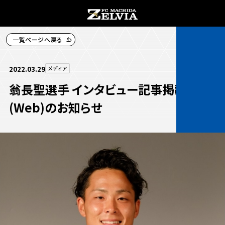
一覧ページへ戻る
チケット購入
2022.03.29
メディア
翁長聖選手 インタビュー記事掲載
(Web)のお知らせ
お知らせ
お知らせトップ
試合情報
TOPチーム
試合情報トップ
試合情報
観戦する
試合データ
チケット
観戦するトップ