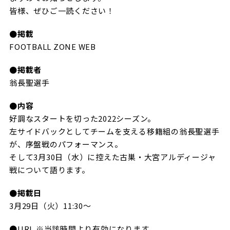
ビジターサポーターの皆様へ
皆様、ぜひご一読ください！
ゼル塾
お問い合わせ
利用規約
肖像権・ロゴについて
プライバシ
三輪緑山ベースを利用
車イスでの観戦
●掲載
ＦＣ町田ゼルビアスポーツクラブ
三輪緑山ベースご利用案内
FOOTBALL ZONE WEB
試合運営管理規程
ＦＣ町田ゼルビアアカデミー
●掲載者
ゼルビアフットサルパーク
翁長聖選手
●内容
好調なスタートを切った2022シーズン。
左サイドバックとしてチームを支える移籍組の翁長聖選手
が、序盤戦のパフォーマンス。
そして3月30日（水）に控えた古巣・大宮アルディージャ
戦について語ります。
●掲載日
3月29日（火）11:30～
●URL ※当該時間より有効になります