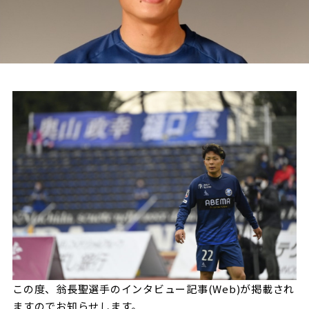
試合日程・結果
クラブを知る
イベント
チケットを買う
順位表・ゴールランキング
クラブを知るトップ
ファンクラブ
チケット購入
ファンになる
グッズ
ＦＣ町田ゼルビアについて
チケット購入手順
ファンになるトップ
メディア
選手・スタッフ紹介
グッズを買う
チケット販売スケジュール
ファンクラブ
ホームタウン活動
グッズを買うトップ
️スタジアムを知る
クラブゼルビスタへの入会
ホームタウン
アカデミー
スタジアムアクセス
オンラインストア
シーズンシート
スクール
ホームタウントップ
スタジアムマップ
ユニフォーム
パートナー
ＦＣ町田ゼルビアをサポート
その他
ゼルビアアシスト募集
観戦方法を知る
トレーニングの見学・ファンサービス
パートナートップ
スタジアム観戦ガイド
ゼルビアアシスト協賛企業一覧
FOLLOW US
ボランティア
パートナー企業一覧
この度、翁長聖選手のインタビュー記事(Web)が掲載され
観戦マナー＆ルール
ゼルナビ
ＦＣ町田ゼルビアカレンダー
ますのでお知らせします。