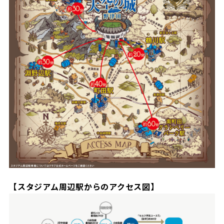
ビジターサポーターの皆様へ
ゼル塾
お問い合わせ
利用規約
肖像権・ロゴについて
プライバシ
三輪緑山ベースを利用
車イスでの観戦
ＦＣ町田ゼルビアスポーツクラブ
三輪緑山ベースご利用案内
試合運営管理規程
ＦＣ町田ゼルビアアカデミー
ゼルビアフットサルパーク
【スタジアム周辺駅からのアクセス図】