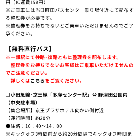
円（IC運賃158円）
※ご乗車には当日町田バスセンター乗り場付近にて配布す
る整理券が必要です。
※整理券をお持ちでないとご乗車いただけませんのでご了
承ください。
【無料直行バス】
※一部駅にて往路･復路ともに整理券を配布します。
整理券をお持ちでないお客様はご乗車いただけませんの
でご注意ください。
詳しくは
こちら
をご覧ください。
□小田急線･京王線「多摩センター駅」⇔ 野津田公園内
（中央駐車場）
【集合場所】京王プラザホテル向かい側付近
【運行時間】約30分
●往路：10：40～14：00
※キックオフ3時間前から約20分間隔でキックオフ時間ま