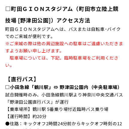
□町田ＧＩＯＮスタジアム（町田市立陸上競
技場 [野津田公園]）アクセス方法
町田ＧＩＯＮスタジアムへは、バスまたは自転車･バイク
でのご来城が便利です。
※ご来城の際は他の周辺施設への駐車はご遠慮いただきま
すようお願い申し上げます。
駐車場については、下記、臨時駐車場をご利用くださ
い。
【直行バス】
□小田急線「鶴川駅」⇔ 野津田公園内（中央駐車場）
試合開催時のみ、小田急線鶴川駅より神奈川中央交通バス
「野津田公園直行バス」が運行
【乗車場所】鶴川駅 5番乗り場付近臨時バス乗り場
【運行時間】約20分
●往路：キックオフ2時間24分前からキックオフ時刻の12