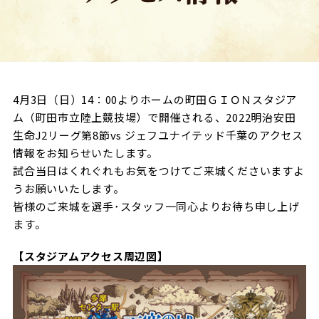
試合日程・結果
クラブを知る
イベント
チケットを買う
順位表・ゴールランキング
クラブを知るトップ
ファンクラブ
チケット購入
ファンになる
グッズ
ＦＣ町田ゼルビアについて
チケット購入手順
4月3日（日）14：00よりホームの町田ＧＩＯＮスタジア
ファンになるトップ
メディア
ム（町田市立陸上競技場）で開催される、2022明治安田
選手・スタッフ紹介
グッズを買う
チケット販売スケジュール
生命J2リーグ第8節vs ジェフユナイテッド千葉のアクセス
ファンクラブ
ホームタウン活動
情報をお知らせいたします。
グッズを買うトップ
️スタジアムを知る
クラブゼルビスタへの入会
試合当日はくれぐれもお気をつけてご来城くださいますよ
ホームタウン
アカデミー
スタジアムアクセス
うお願いいたします。
オンラインストア
シーズンシート
皆様のご来城を選手･スタッフ一同心よりお待ち申し上げ
スクール
ホームタウントップ
スタジアムマップ
ユニフォーム
ます。
パートナー
ＦＣ町田ゼルビアをサポート
その他
ゼルビアアシスト募集
観戦方法を知る
トレーニングの見学・ファンサービス
【スタジアムアクセス周辺図】
パートナートップ
スタジアム観戦ガイド
ゼルビアアシスト協賛企業一覧
FOLLOW US
ボランティア
パートナー企業一覧
観戦マナー＆ルール
ゼルナビ
ＦＣ町田ゼルビアカレンダー