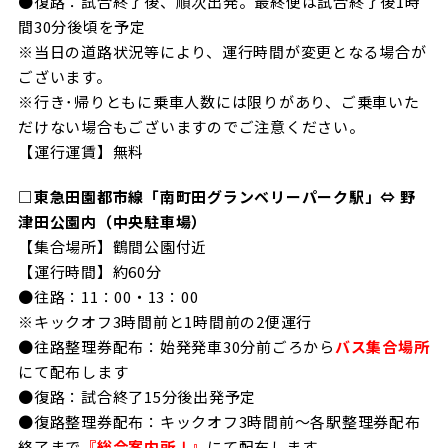
●復路：試合終了後、順次出発。最終便は試合終了後1時
間30分後頃を予定
※当日の道路状況等により、運行時間が変更となる場合が
ございます。
※行き･帰りともに乗車人数には限りがあり、ご乗車いた
だけない場合もございますのでご注意ください。
【運行運賃】無料
□東急田園都市線「南町田グランベリーパーク駅」⇔ 野
津田公園内（中央駐車場）
【集合場所】鶴間公園付近
【運行時間】約60分
●往路：11：00・13：00
※キックオフ3時間前と1時間前の2便運行
●往路整理券配布：始発発車30分前ごろから
バス集合場所
にて配布します
●復路：試合終了15分後出発予定
●復路整理券配布：キックオフ3時間前～各駅整理券配布
終了まで
『総合案内所Ⅰ』
にて配布します