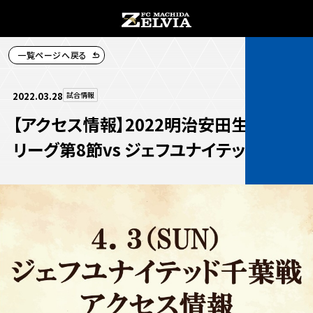
一覧ページへ戻る
チケット購入
2022.03.28
試合情報
【アクセス情報】2022明治安田生命J2
リーグ第8節vs ジェフユナイテッド千葉
お知らせ
お知らせトップ
試合情報
TOPチーム
試合情報トップ
試合情報
観戦する
試合データ
チケット
観戦するトップ