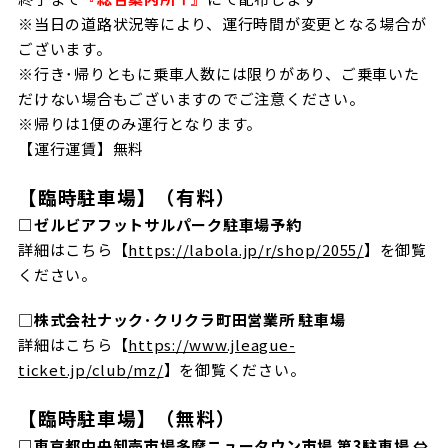
※当日の道路状況等により、運行時間が変更となる場合が
ございます。
※行き･帰りと
もに乗車人数には限りがあり、ご乗車いた
だけない場合もございますのでご注意ください。
※帰りは1便のみ運行となります。
【運行運賃】無料
【臨時駐車場】（有料）
□ゼルビアフットサルパーク駐車場予約
詳細はこちら【
https://labola.jp/r/shop/2055/
】を御覧
ください。
□
株式会社ナック･クリクラ町田営業所 駐車場
詳細はこちら【
https://www.jleague-
ticket.jp/club/mz/
】を御覧ください。
【臨時駐車場】（無料）
□東京都中央卸売市場多摩ニュータウン市場 第3駐車場 ⇔