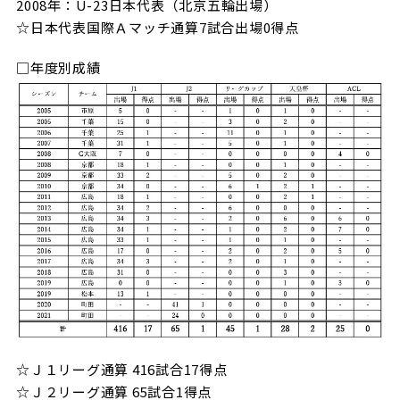
2008年：U-23日本代表（北京五輪出場）
☆日本代表国際Ａマッチ通算7試合出場0得点
□年度別成績
☆Ｊ１リーグ通算 416試合17得点
☆Ｊ２リーグ通算 65試合1得点