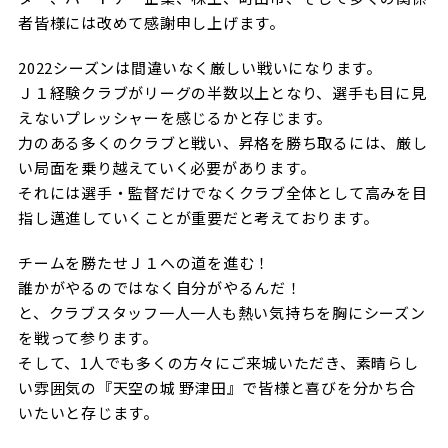
ビジターサポーターの皆様へ
者皆様には改めて感謝申し上げます。
ゼル塾
お問い合わせ
利用規約
肖像権・ロゴについて
プライバシ
三輪緑山ベースを利用
車イスでの観戦
2022シーズンは間違いなく厳しい戦いになります。
ＦＣ町田ゼルビアスポーツクラブ
三輪緑山ベースご利用案内
Ｊ１経験クラブがリーグの半数以上となり、選手も目に見
試合運営管理規程
ＦＣ町田ゼルビアアカデミー
えないプレッシャーを感じるかと存じます。
力のある多くのクラブと戦い、昇格を勝ち取るには、厳し
ゼルビアフットサルパーク
い局面を乗り越えていく必要があります。
それには選手・監督だけでなくクラブ全体として高みを目
指し邁進していくことが重要だと考えております。
チームを勝たせＪ１への道を進む！
誰かがやるのではなく自分がやるんだ！
と、クラブスタッフ一人一人も熱い気持ちを胸にシーズン
を戦って参ります。
そして、1人でも多くの方々にご来城いただき、素晴らし
い雰囲気の『天空の城 野津田』で皆様と喜びを分かち合
いたいと存じます。