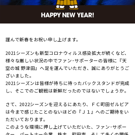
試合日程・結果
クラブを知る
イベント
チケットを買う
順位表・ゴールランキング
クラブを知るトップ
ファンクラブ
チケット購入
ファンになる
グッズ
ＦＣ町田ゼルビアについて
チケット購入手順
謹んで新春をお祝い申し上げます。
ファンになるトップ
メディア
選手・スタッフ紹介
グッズを買う
チケット販売スケジュール
2021シーズンも新型コロナウィルス感染拡大が続くなど、
ファンクラブ
様々な厳しい状況の中でファン･サポーターの皆様に『天
ホームタウン活動
グッズを買うトップ
️スタジアムを知る
空の城 野津田』へ足を運んでいただき、誠にありがとうご
クラブゼルビスタへの入会
ホームタウン
アカデミー
ざいました。
スタジアムアクセス
オンラインストア
シーズンシート
2021シーズンは皆様が待ちに待ったバックスタンドが完成
スクール
ホームタウントップ
スタジアムマップ
し、そこでのご観戦は新鮮だったのではないでしょうか。
ユニフォーム
パートナー
ＦＣ町田ゼルビアをサポート
その他
ゼルビアアシスト募集
さて、2022シーズンを迎えるにあたり、ＦＣ町田ゼルビア
観戦方法を知る
トレーニングの見学・ファンサービス
パートナートップ
は今まで感じたことのないほどの『Ｊ１』へのご期待をい
スタジアム観戦ガイド
ゼルビアアシスト協賛企業一覧
FOLLOW US
ただいております。
ボランティア
パートナー企業一覧
このような環境に押し上げていただいた、ファン･サポー
観戦マナー＆ルール
ゼルナビ
ＦＣ町田ゼルビアカレンダー
ター、パートナー企業、株主、町田市、そして多くの関係