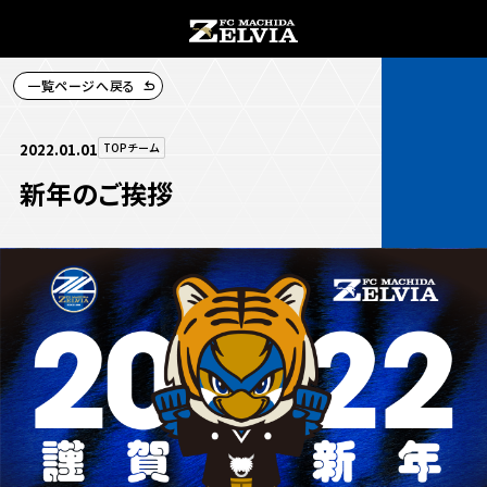
一覧ページへ戻る
チケット購入
2022.01.01
TOPチーム
新年のご挨拶
お知らせ
お知らせトップ
試合情報
TOPチーム
試合情報トップ
試合情報
観戦する
試合データ
チケット
観戦するトップ