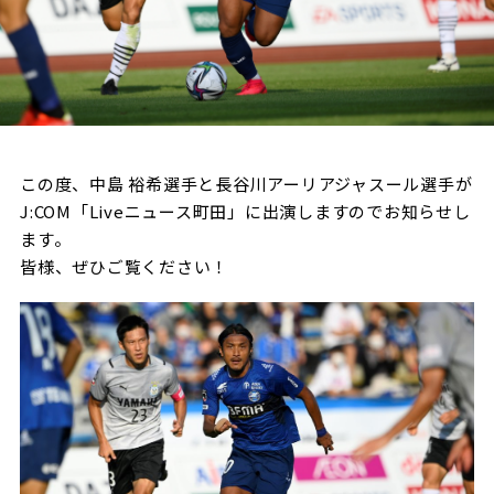
試合日程・結果
クラブを知る
イベント
チケットを買う
順位表・ゴールランキング
クラブを知るトップ
ファンクラブ
チケット購入
ファンになる
グッズ
ＦＣ町田ゼルビアについて
チケット購入手順
ファンになるトップ
メディア
選手・スタッフ紹介
この度、中島 裕希選手と長谷川アーリアジャスール選手が
グッズを買う
チケット販売スケジュール
J:COM「Liveニュース町田」に出演しますのでお知らせし
ファンクラブ
ホームタウン活動
ます。
グッズを買うトップ
️スタジアムを知る
クラブゼルビスタへの入会
ホームタウン
皆様、ぜひご覧ください！
アカデミー
スタジアムアクセス
オンラインストア
シーズンシート
スクール
ホームタウントップ
スタジアムマップ
ユニフォーム
パートナー
ＦＣ町田ゼルビアをサポート
その他
ゼルビアアシスト募集
観戦方法を知る
トレーニングの見学・ファンサービス
パートナートップ
スタジアム観戦ガイド
ゼルビアアシスト協賛企業一覧
FOLLOW US
ボランティア
パートナー企業一覧
観戦マナー＆ルール
ゼルナビ
ＦＣ町田ゼルビアカレンダー