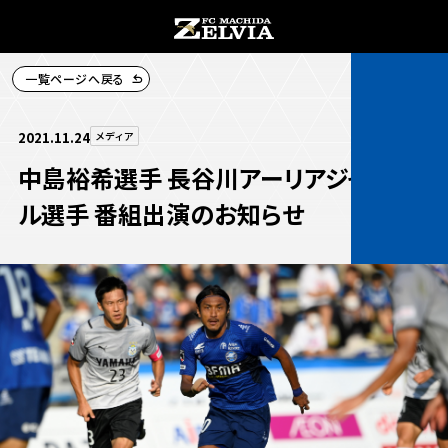
一覧ページへ戻る
チケット購入
2021.11.24
メディア
中島裕希選手 長谷川アーリアジャスー
ル選手 番組出演のお知らせ
お知らせ
お知らせトップ
試合情報
TOPチーム
試合情報トップ
試合情報
観戦する
試合データ
チケット
観戦するトップ