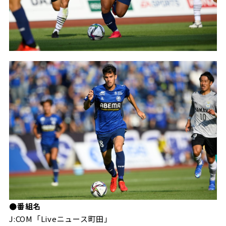
ビジターサポーターの皆様へ
ゼル塾
お問い合わせ
利用規約
肖像権・ロゴについて
プライバシ
三輪緑山ベースを利用
車イスでの観戦
ＦＣ町田ゼルビアスポーツクラブ
三輪緑山ベースご利用案内
試合運営管理規程
ＦＣ町田ゼルビアアカデミー
ゼルビアフットサルパーク
●番組名
J:COM「Liveニュース町田」