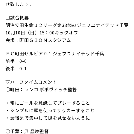
せ致します。
試合日程・結果
クラブを知る
イベント
チケットを買う
□試合概要
順位表・ゴールランキング
クラブを知るトップ
ファンクラブ
チケット購入
明治安田生命Ｊ２リーグ第33節vsジェフユナイテッド千葉
ファンになる
10月10日（日）15：00キックオフ
グッズ
ＦＣ町田ゼルビアについて
チケット購入手順
会場：町田ＧＩＯＮスタジアム
ファンになるトップ
メディア
選手・スタッフ紹介
グッズを買う
チケット販売スケジュール
ＦＣ町田ゼルビア 0-1 ジェフユナイテッド千葉
ファンクラブ
前半 0-0
ホームタウン活動
グッズを買うトップ
️スタジアムを知る
後半 0-1
クラブゼルビスタへの入会
ホームタウン
アカデミー
スタジアムアクセス
オンラインストア
▽ハーフタイムコメント
シーズンシート
スクール
ホームタウントップ
スタジアムマップ
○町田：ランコ ポポヴィッチ監督
ユニフォーム
パートナー
ＦＣ町田ゼルビアをサポート
その他
ゼルビアアシスト募集
・常にゴールを意識してプレーすること
観戦方法を知る
トレーニングの見学・ファンサービス
パートナートップ
・シンプルに頭を使ってサッカーすること
スタジアム観戦ガイド
ゼルビアアシスト協賛企業一覧
FOLLOW US
・最後まで集中して隙を見せないように
ボランティア
パートナー企業一覧
観戦マナー＆ルール
ゼルナビ
○千葉：尹 晶煥監督
ＦＣ町田ゼルビアカレンダー