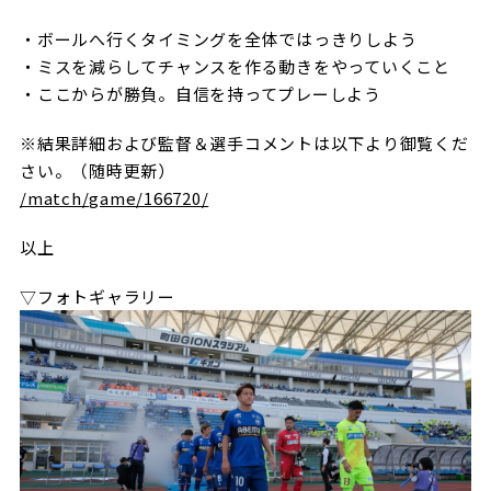
ビジターサポーターの皆様へ
ゼル塾
お問い合わせ
利用規約
肖像権・ロゴについて
プライバシ
・ボールへ行くタイミングを全体ではっきりしよう
三輪緑山ベースを利用
・ミスを減らしてチャンスを作る動きをやっていくこと
車イスでの観戦
ＦＣ町田ゼルビアスポーツクラブ
三輪緑山ベースご利用案内
・ここからが勝負。自信を持ってプレーしよう
試合運営管理規程
ＦＣ町田ゼルビアアカデミー
※結果詳細および監督＆選手コメントは以下より御覧くだ
さい。（随時更新）
ゼルビアフットサルパーク
/match/game/166720/
以上
▽フォトギャラリー