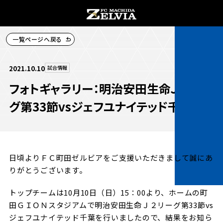
一覧ページへ戻る
チケット購入
2021.10.10
試合情報
フォトギャラリー：明治安田生命Ｊ２リー
グ第33節vsジェフユナイテッド千葉
お知らせ
お知らせトップ
日頃よりＦＣ町田ゼルビアをご支援いただきまして誠にあ
試合情報
りがとうございます。
TOPチーム
試合情報トップ
トップチームは10月10日（日）15：00より、ホームの町
試合情報
観戦する
田ＧＩＯＮスタジアムで明治安田生命Ｊ２リーグ第33節vs
試合データ
チケット
ジェフユナイテッド千葉を行いましたので、結果をお知ら
観戦するトップ