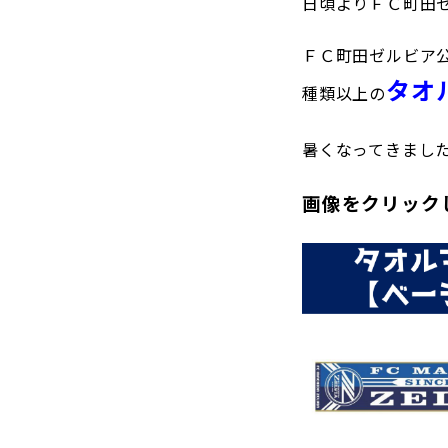
日頃よりＦＣ町田
観戦マ
ビジタ
ＦＣ町田ゼルビア公
車イス
タオ
種類以上の
試合運
暑くなってきまし
画像をクリック
お問い合わせ
利用規約
肖像権・ロゴについて
プライバシーポリシ