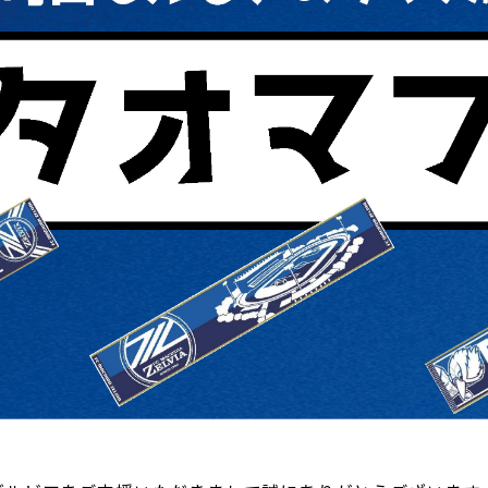
るトップ
ファンになるトップ
を買う
ファンクラブ
ト購入
クラブゼルビスタへの入会
ト購入手順
シーズンシート
ト販売スケジュール
ＦＣ町田ゼルビアをサポート
アムを知る
トレーニングの見学・ファ
ス
アムアクセス
ボランティア
アムマップ
ＦＣ町田ゼルビアカレンダ
を知る
三輪緑山ベースを利用
アム観戦ガイド