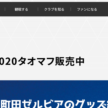
観戦する
クラブを知る
ファンになる
チケット購入
オンラインストア
2020タオマフ販売中
報トップ
クラブを知るトップ
ータ
ＦＣ町田ゼルビアについて
程・結果
選手・スタッフ紹介
・ゴールランキング