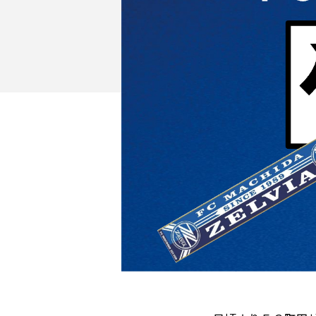
イベント
ファンクラブ
グッズ
メディア
観戦す
ホームタウン活動
アカデミー
スクール
チケット
その他
チケッ
チケッ
チケッ
️スタジ
スタジ
スタジ
観戦方法
スタジ