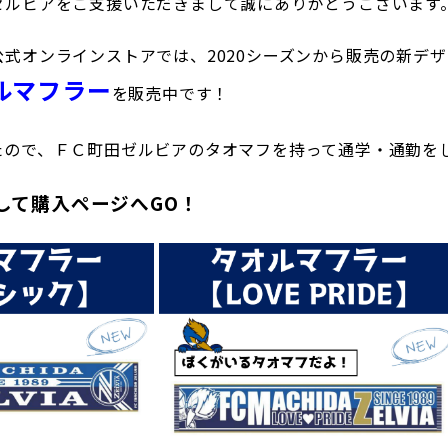
ゼルビアをご支援いただきまして誠にありがとうございます
三輪緑山ベースご利用案内
ナー＆ルール
ーサポーターの皆様へ
式オンラインストアでは、2020シーズンから販売の新デザ
での観戦
ルマフラー
を販売中です！
営管理規程
たので、ＦＣ町田ゼルビアのタオマフを持って通学・通勤を
して購入ページへGO！
ー
LINEミニアプリプライバシーポリシー