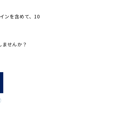
。
パートナートップ
インを含めて、10
パートナー企業一覧
しませんか？
FOLLOW US!