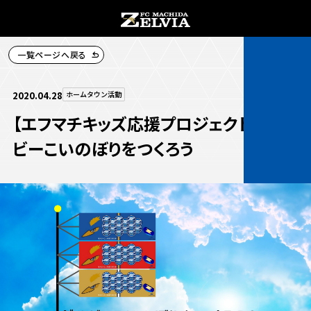
一覧ページへ戻る
チケット購入
2020.04.28
ホームタウン活動
【エフマチキッズ応援プロジェクト】ゼル
ビーこいのぼりをつくろう
お知らせ
お知らせトップ
試合情報
TOPチーム
試合情報トップ
試合情報
観戦する
試合データ
チケット
観戦するトップ