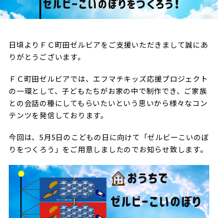
試合日程・結果
クラブを知る
イベント
チケットを買う
順位表・ゴールランキング
クラブを知るトップ
ファンクラブ
チケット購入
日頃よりＦＣ町田ゼルビアをご支援いただきまして誠にあ
ファンになる
グッズ
りがとうございます。
ＦＣ町田ゼルビアについて
チケット購入手順
ファンになるトップ
メディア
ＦＣ町田ゼルビアでは、エフマチキッズ応援プロジェクト
選手・スタッフ紹介
グッズを買う
チケット販売スケジュール
の一環として、子どもたちがお家の中で制作でき、ご家族
ファンクラブ
ホームタウン活動
との会話の種にしてもらいたいという思いから様々なコン
グッズを買うトップ
️スタジアムを知る
クラブゼルビスタへの入会
テンツを発信しております。
ホームタウン
アカデミー
スタジアムアクセス
オンラインストア
シーズンシート
今回は、5月5日のこどもの日に向けて「ゼルビーこいのぼ
スクール
ホームタウントップ
スタジアムマップ
りをつくろう」をご用意しましたのでお知らせ致します。
ユニフォーム
パートナー
ＦＣ町田ゼルビアをサポート
その他
ゼルビアアシスト募集
観戦方法を知る
トレーニングの見学・ファンサービス
パートナートップ
スタジアム観戦ガイド
ゼルビアアシスト協賛企業一覧
FOLLOW US
ボランティア
パートナー企業一覧
観戦マナー＆ルール
ゼルナビ
ＦＣ町田ゼルビアカレンダー