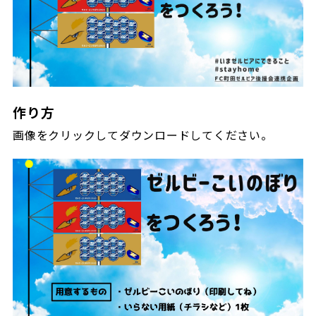
ビジターサポーターの皆様へ
ゼル塾
お問い合わせ
利用規約
肖像権・ロゴについて
プライバシ
三輪緑山ベースを利用
車イスでの観戦
ＦＣ町田ゼルビアスポーツクラブ
三輪緑山ベースご利用案内
試合運営管理規程
ＦＣ町田ゼルビアアカデミー
作り方
ゼルビアフットサルパーク
画像をクリックしてダウンロードしてください。