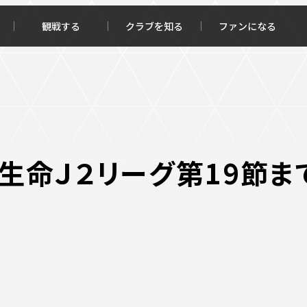
観戦する
クラブを知る
ファンになる
チケット購入
オンラインストア
田生命Ｊ２リーグ第19節
報トップ
クラブを知るトップ
ータ
ＦＣ町田ゼルビアについて
程・結果
選手・スタッフ紹介
・ゴールランキング