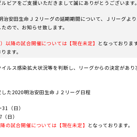
ゼルビアをご支援いただきまして誠にありがとうございます
0明治安田生命Ｊ２リーグの延期期間について、Ｊリーグよ
したので、お知らせ致します。
るトップ
ファンになるトップ
（土）以降の試合開催については【現在未定】
となっておりま
おります。
を買う
ファンクラブ
ウイルス感染拡大状況等を判断し、リーグからの決定があり
ト購入
クラブゼルビスタへの入会
ト購入手順
シーズンシート
ト販売スケジュール
ＦＣ町田ゼルビアをサポート
した2020明治安田生命Ｊ２リーグ日程
アムを知る
トレーニングの見学・ファ
ス
アムアクセス
）･31（日）
ボランティア
アムマップ
･7（日）
ＦＣ町田ゼルビアカレンダ
以降の試合開催については【現在未定】
となっております。
を知る
三輪緑山ベースを利用
アム観戦ガイド