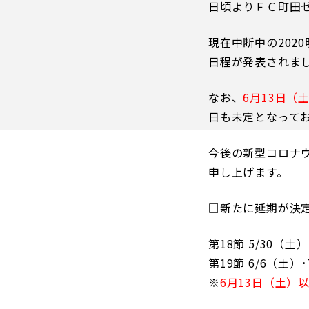
日頃よりＦＣ町田
イベント
ファンクラブ
現在中断中の202
グッズ
日程が発表されま
メディア
観戦す
ホームタウン活動
なお、
6月13日
アカデミー
日も未定となって
スクール
チケット
今後の新型コロナ
その他
チケッ
申し上げます。
チケッ
チケッ
□新たに延期が決定
️スタジ
スタジ
第18節 5/30（土
スタジ
第19節 6/6（土）
※
6月13日（土）
観戦方法
スタジ