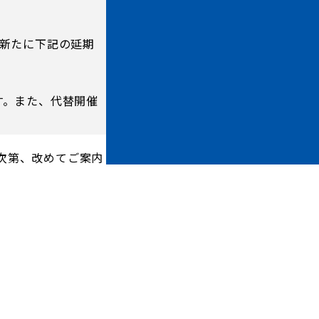
。
り新たに下記の延期
ホームタウントップ
す。また、代替開催
ゼルビアアシスト募集
ゼルビアアシスト協賛企業一覧
次第、改めてご案内
ゼルナビ
ゼル塾
ＦＣ町田ゼルビアスポーツクラブ
ンサービ
ＦＣ町田ゼルビアアカデミー
ゼルビアフットサルパーク
ー