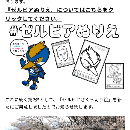
おります。
ビジターサポーターの皆様へ
ゼル塾
『ゼルビアぬりえ』についてはこちらをク
お問い合わせ
利用規約
肖像権・ロゴについて
プライバシ
三輪緑山ベースを利用
リックしてください。
車イスでの観戦
ＦＣ町田ゼルビアスポーツクラブ
三輪緑山ベースご利用案内
試合運営管理規程
ＦＣ町田ゼルビアアカデミー
ゼルビアフットサルパーク
これに続く第2弾として、『ゼルビアさくら切り絵』を新
たにご用意しましたのでお知らせ致します。