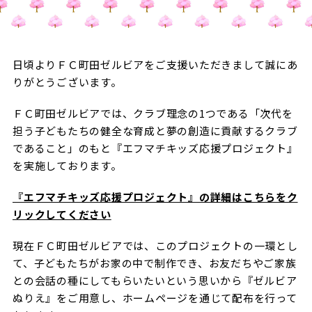
試合日程・結果
クラブを知る
イベント
チケットを買う
順位表・ゴールランキング
クラブを知るトップ
ファンクラブ
チケット購入
日頃よりＦＣ町田ゼルビアをご支援いただきまして誠にあ
ファンになる
グッズ
りがとうございます。
ＦＣ町田ゼルビアについて
チケット購入手順
ファンになるトップ
メディア
ＦＣ町田ゼルビアでは、クラブ理念の1つである「次代を
選手・スタッフ紹介
グッズを買う
チケット販売スケジュール
担う子どもたちの健全な育成と夢の創造に貢献するクラブ
ファンクラブ
ホームタウン活動
であること」のもと『エフマチキッズ応援プロジェクト』
グッズを買うトップ
️スタジアムを知る
クラブゼルビスタへの入会
を実施しております。
ホームタウン
アカデミー
スタジアムアクセス
オンラインストア
シーズンシート
『エフマチキッズ応援プロジェクト』の詳細はこちらをク
スクール
ホームタウントップ
スタジアムマップ
リックしてください
ユニフォーム
パートナー
ＦＣ町田ゼルビアをサポート
その他
ゼルビアアシスト募集
観戦方法を知る
現在ＦＣ町田ゼルビアでは、このプロジェクトの一環とし
トレーニングの見学・ファンサービス
パートナートップ
て、子どもたちがお家の中で制作でき、お友だちやご家族
スタジアム観戦ガイド
ゼルビアアシスト協賛企業一覧
FOLLOW US
ボランティア
との会話の種にしてもらいたいという思いから『ゼルビア
パートナー企業一覧
観戦マナー＆ルール
ぬりえ』をご用意し、ホームページを通じて配布を行って
ゼルナビ
ＦＣ町田ゼルビアカレンダー