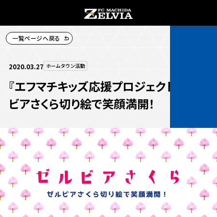
一覧ページへ戻る
チケット購入
2020.03.27
ホームタウン活動
『エフマチキッズ応援プロジェクト』ゼル
ビアさくら切り絵で笑顔満開！
お知らせ
お知らせトップ
試合情報
TOPチーム
試合情報トップ
試合情報
観戦する
試合データ
チケット
観戦するトップ