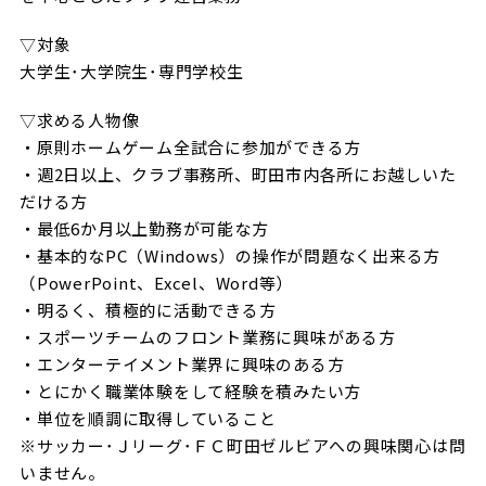
ビジターサポーターの皆様へ
ゼル塾
お問い合わせ
利用規約
肖像権・ロゴについて
プライバシ
▽対象
三輪緑山ベースを利用
車イスでの観戦
大学生･大学院生･専門学校生
ＦＣ町田ゼルビアスポーツクラブ
三輪緑山ベースご利用案内
試合運営管理規程
▽求める人物像
ＦＣ町田ゼルビアアカデミー
・原則ホームゲーム全試合に参加ができる方
ゼルビアフットサルパーク
・週2日以上、クラブ事務所、町田市内各所にお越しいた
だける方
・最低6か月以上勤務が可能な方
・基本的なPC（Windows）の操作が問題なく出来る方
（PowerPoint、Excel、Word等）
・明るく、積極的に活動できる方
・スポーツチームのフロント業務に興味がある方
・エンターテイメント業界に興味のある方
・とにかく職業体験をして経験を積みたい方
・単位を順調に取得していること
※サッカー･Ｊリーグ･ＦＣ町田ゼルビアへの興味関心は問
いません。