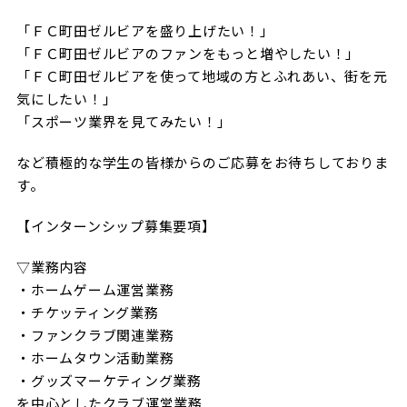
試合日程・結果
クラブを知る
イベント
「ＦＣ町田ゼルビアを盛り上げたい！」
チケットを買う
「ＦＣ町田ゼルビアのファンをもっと増やしたい！」
順位表・ゴールランキング
クラブを知るトップ
ファンクラブ
チケット購入
「ＦＣ町田ゼルビアを使って地域の方とふれあい、街を元
ファンになる
気にしたい！」
グッズ
ＦＣ町田ゼルビアについて
チケット購入手順
「スポーツ業界を見てみたい！」
ファンになるトップ
メディア
選手・スタッフ紹介
グッズを買う
チケット販売スケジュール
など積極的な学生の皆様からのご応募をお待ちしておりま
ファンクラブ
す。
ホームタウン活動
グッズを買うトップ
️スタジアムを知る
クラブゼルビスタへの入会
ホームタウン
アカデミー
【インターンシップ募集要項】
スタジアムアクセス
オンラインストア
シーズンシート
スクール
▽業務内容
ホームタウントップ
スタジアムマップ
ユニフォーム
パートナー
・ホームゲーム運営業務
ＦＣ町田ゼルビアをサポート
その他
ゼルビアアシスト募集
・チケッティング業務
観戦方法を知る
トレーニングの見学・ファンサービス
パートナートップ
・ファンクラブ関連業務
スタジアム観戦ガイド
ゼルビアアシスト協賛企業一覧
FOLLOW US
・ホームタウン活動業務
ボランティア
パートナー企業一覧
・グッズマーケティング業務
観戦マナー＆ルール
ゼルナビ
を中心としたクラブ運営業務
ＦＣ町田ゼルビアカレンダー