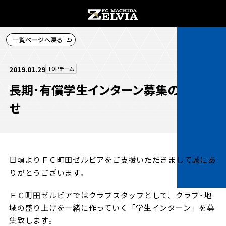
一覧ページへ戻る
チケット購入
2019.01.29
TOPチーム
長期･有償学生インターン募集のお知ら
せ
お知らせ
お知らせトップ
日頃よりＦＣ町田ゼルビアをご支援いただきまして誠にあ
試合情報
りがとうございます。
TOPチーム
試合情報トップ
ＦＣ町田ゼルビアではクラブスタッフとして、クラブ･地
試合情報
観戦する
域の盛り上げを一緒に作っていく「学生インターン」を募
試合データ
チケット
集致します。
観戦するトップ