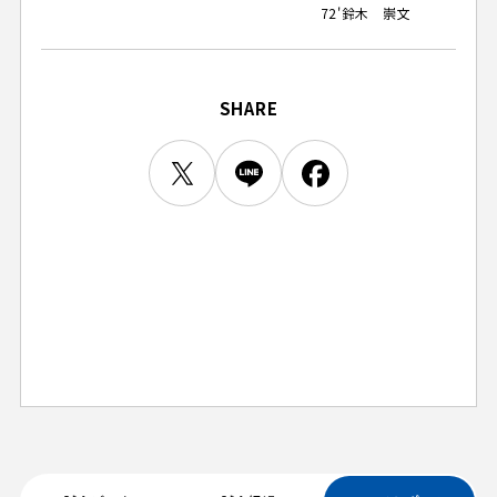
72'
鈴木 崇文
ビジターサポーターの皆様へ
ゼル塾
お問い合わせ
利用規約
肖像権・ロゴについて
プライバシーポリシ
三輪緑山ベースを利用
LINEミニアプリプライバシーポリシー
車イスでの観戦
ＦＣ町田ゼルビアスポーツクラブ
三輪緑山ベースご利用案内
SHARE
試合運営管理規程
ＦＣ町田ゼルビアアカデミー
ゼルビアフットサルパーク