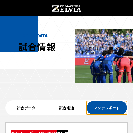
チケット購入
オンラインストア
MATCH DATA
試合情報
お知らせ
お知らせトップ
試合情報
TOPチーム
試合データ
試合経過
マッチレポート
試合情報トップ
試合情報
観戦する
試合データ
チケット
観戦するトップ
2012 Jリーグ ディビジョン2
第11節