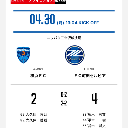
試合日程・結果
クラブを知る
イベント
チケットを買う
04.30
順位表・ゴールランキング
クラブを知るトップ
ファンクラブ
(月)
13:04 KICK OFF
チケット購入
ファンになる
グッズ
ＦＣ町田ゼルビアについて
チケット購入手順
ニッパツ三ツ沢球技場
ファンになるトップ
メディア
選手・スタッフ紹介
グッズを買う
チケット販売スケジュール
ファンクラブ
ホームタウン活動
グッズを買うトップ
️スタジアムを知る
クラブゼルビスタへの入会
ホームタウン
AWAY
HOME
アカデミー
スタジアムアクセス
横浜ＦＣ
ＦＣ町田ゼルビア
オンラインストア
シーズンシート
スクール
ホームタウントップ
スタジアムマップ
ユニフォーム
パートナー
ＦＣ町田ゼルビアをサポート
2
0
2
4
その他
ゼルビアアシスト募集
観戦方法を知る
トレーニングの見学・ファンサービス
2
2
パートナートップ
スタジアム観戦ガイド
ゼルビアアシスト協賛企業一覧
FOLLOW US!
ボランティア
67'
大久保 哲哉
33'
鈴木 崇文
パートナー企業一覧
82'
大久保 哲哉
44'
平本 一樹
観戦マナー＆ルール
ゼルナビ
55'
鈴木 崇文
ＦＣ町田ゼルビアカレンダー