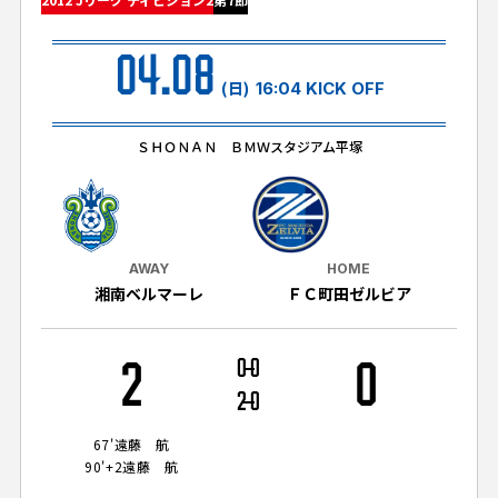
試合日程・結果
クラブを知る
イベント
チケットを買う
04.08
順位表・ゴールランキング
クラブを知るトップ
ファンクラブ
(日)
16:04 KICK OFF
チケット購入
ファンになる
グッズ
ＦＣ町田ゼルビアについて
チケット購入手順
ＳＨＯＮＡＮ ＢＭＷスタジアム平塚
ファンになるトップ
メディア
選手・スタッフ紹介
グッズを買う
チケット販売スケジュール
ファンクラブ
ホームタウン活動
グッズを買うトップ
️スタジアムを知る
クラブゼルビスタへの入会
ホームタウン
AWAY
HOME
アカデミー
スタジアムアクセス
湘南ベルマーレ
ＦＣ町田ゼルビア
オンラインストア
シーズンシート
スクール
ホームタウントップ
スタジアムマップ
ユニフォーム
パートナー
ＦＣ町田ゼルビアをサポート
2
0
0
0
その他
ゼルビアアシスト募集
観戦方法を知る
トレーニングの見学・ファンサービス
2
0
パートナートップ
スタジアム観戦ガイド
ゼルビアアシスト協賛企業一覧
FOLLOW US!
ボランティア
67'
遠藤 航
パートナー企業一覧
90'+2
遠藤 航
観戦マナー＆ルール
ゼルナビ
ＦＣ町田ゼルビアカレンダー