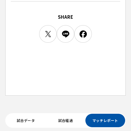
ビジターサポーターの皆様へ
ゼル塾
お問い合わせ
利用規約
肖像権・ロゴについて
プライバシーポリシ
三輪緑山ベースを利用
SHARE
LINEミニアプリプライバシーポリシー
車イスでの観戦
ＦＣ町田ゼルビアスポーツクラブ
三輪緑山ベースご利用案内
試合運営管理規程
ＦＣ町田ゼルビアアカデミー
ゼルビアフットサルパーク
試合データ
試合経過
マッチレポート