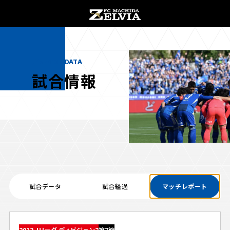
チケット購入
オンラインストア
MATCH DATA
試合情報
お知らせ
お知らせトップ
試合情報
TOPチーム
試合データ
試合経過
マッチレポート
試合情報トップ
試合情報
観戦する
試合データ
チケット
観戦するトップ
2012 Jリーグ ディビジョン2
第7節