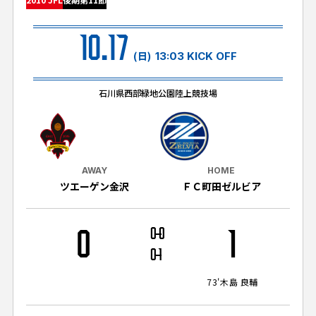
試合日程・結果
クラブを知る
イベント
チケットを買う
10.17
順位表・ゴールランキング
クラブを知るトップ
ファンクラブ
(日)
13:03 KICK OFF
チケット購入
ファンになる
グッズ
ＦＣ町田ゼルビアについて
チケット購入手順
石川県西部緑地公園陸上競技場
ファンになるトップ
メディア
選手・スタッフ紹介
グッズを買う
チケット販売スケジュール
ファンクラブ
ホームタウン活動
グッズを買うトップ
️スタジアムを知る
クラブゼルビスタへの入会
ホームタウン
AWAY
HOME
アカデミー
スタジアムアクセス
ツエーゲン金沢
ＦＣ町田ゼルビア
オンラインストア
シーズンシート
スクール
ホームタウントップ
スタジアムマップ
ユニフォーム
パートナー
ＦＣ町田ゼルビアをサポート
0
0
0
1
その他
ゼルビアアシスト募集
観戦方法を知る
トレーニングの見学・ファンサービス
0
1
パートナートップ
スタジアム観戦ガイド
ゼルビアアシスト協賛企業一覧
FOLLOW US!
ボランティア
73'
木島 良輔
パートナー企業一覧
観戦マナー＆ルール
ゼルナビ
ＦＣ町田ゼルビアカレンダー