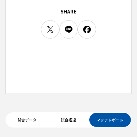
ビジターサポーターの皆様へ
ゼル塾
お問い合わせ
利用規約
肖像権・ロゴについて
プライバシーポリシ
SHARE
三輪緑山ベースを利用
LINEミニアプリプライバシーポリシー
車イスでの観戦
ＦＣ町田ゼルビアスポーツクラブ
三輪緑山ベースご利用案内
試合運営管理規程
ＦＣ町田ゼルビアアカデミー
ゼルビアフットサルパーク
試合データ
試合経過
マッチレポート