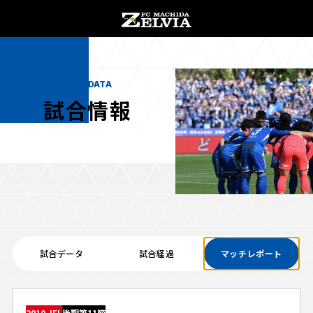
チケット購入
オンラインストア
MATCH DATA
試合情報
お知らせ
お知らせトップ
試合情報
TOPチーム
試合データ
試合経過
マッチレポート
試合情報トップ
試合情報
観戦する
試合データ
チケット
観戦するトップ
2010 JFL
後期第11節