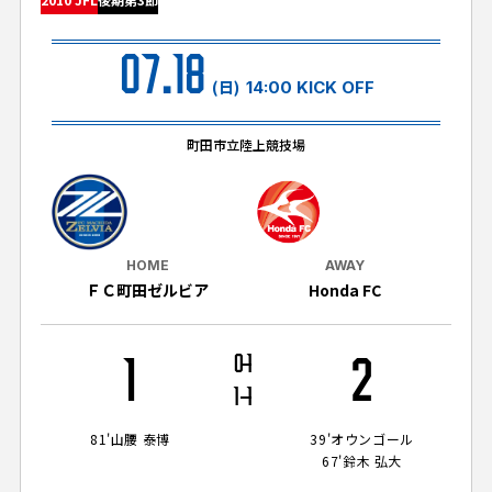
試合日程・結果
クラブを知る
イベント
チケットを買う
07.18
順位表・ゴールランキング
クラブを知るトップ
ファンクラブ
(日)
14:00 KICK OFF
チケット購入
ファンになる
グッズ
ＦＣ町田ゼルビアについて
チケット購入手順
町田市立陸上競技場
ファンになるトップ
メディア
選手・スタッフ紹介
グッズを買う
チケット販売スケジュール
ファンクラブ
ホームタウン活動
グッズを買うトップ
️スタジアムを知る
クラブゼルビスタへの入会
ホームタウン
HOME
AWAY
アカデミー
スタジアムアクセス
ＦＣ町田ゼルビア
Honda FC
オンラインストア
シーズンシート
スクール
ホームタウントップ
スタジアムマップ
ユニフォーム
パートナー
ＦＣ町田ゼルビアをサポート
1
0
1
2
その他
ゼルビアアシスト募集
観戦方法を知る
トレーニングの見学・ファンサービス
1
1
パートナートップ
スタジアム観戦ガイド
ゼルビアアシスト協賛企業一覧
FOLLOW US!
ボランティア
81'
山腰 泰博
39'
オウンゴール
パートナー企業一覧
67'
鈴木 弘大
観戦マナー＆ルール
ゼルナビ
ＦＣ町田ゼルビアカレンダー