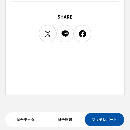
ビジターサポーターの皆様へ
ゼル塾
お問い合わせ
利用規約
肖像権・ロゴについて
プライバシーポリシ
三輪緑山ベースを利用
SHARE
LINEミニアプリプライバシーポリシー
車イスでの観戦
ＦＣ町田ゼルビアスポーツクラブ
三輪緑山ベースご利用案内
試合運営管理規程
ＦＣ町田ゼルビアアカデミー
ゼルビアフットサルパーク
試合データ
試合経過
マッチレポート