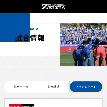
チケット購入
オンラインストア
MATCH DATA
試合情報
お知らせ
お知らせトップ
試合情報
TOPチーム
試合データ
試合経過
マッチレポート
試合情報トップ
試合情報
観戦する
試合データ
チケット
観戦するトップ
2010 JFL
後期第3節