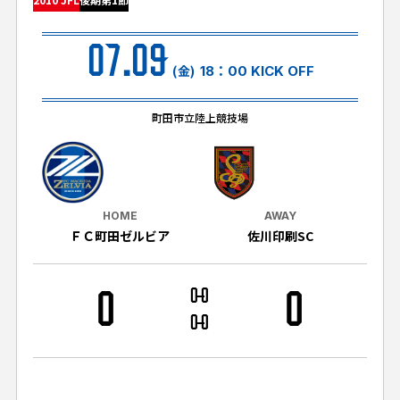
試合日程・結果
クラブを知る
イベント
チケットを買う
07.09
順位表・ゴールランキング
クラブを知るトップ
ファンクラブ
(金)
18：00 KICK OFF
チケット購入
ファンになる
グッズ
ＦＣ町田ゼルビアについて
チケット購入手順
町田市立陸上競技場
ファンになるトップ
メディア
選手・スタッフ紹介
グッズを買う
チケット販売スケジュール
ファンクラブ
ホームタウン活動
グッズを買うトップ
️スタジアムを知る
クラブゼルビスタへの入会
ホームタウン
HOME
AWAY
アカデミー
スタジアムアクセス
ＦＣ町田ゼルビア
佐川印刷SC
オンラインストア
シーズンシート
スクール
ホームタウントップ
スタジアムマップ
ユニフォーム
パートナー
ＦＣ町田ゼルビアをサポート
0
0
0
0
その他
ゼルビアアシスト募集
観戦方法を知る
トレーニングの見学・ファンサービス
0
0
パートナートップ
スタジアム観戦ガイド
ゼルビアアシスト協賛企業一覧
FOLLOW US!
ボランティア
パートナー企業一覧
観戦マナー＆ルール
ゼルナビ
ＦＣ町田ゼルビアカレンダー