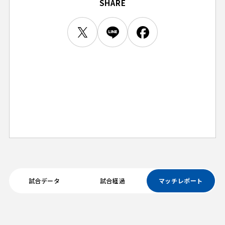
SHARE
ビジターサポーターの皆様へ
ゼル塾
お問い合わせ
利用規約
肖像権・ロゴについて
プライバシーポリシ
三輪緑山ベースを利用
LINEミニアプリプライバシーポリシー
車イスでの観戦
ＦＣ町田ゼルビアスポーツクラブ
三輪緑山ベースご利用案内
試合運営管理規程
ＦＣ町田ゼルビアアカデミー
ゼルビアフットサルパーク
試合データ
試合経過
マッチレポート