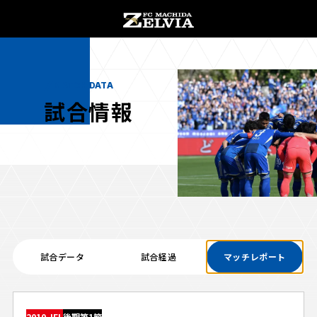
チケット購入
オンラインストア
MATCH DATA
試合情報
お知らせ
お知らせトップ
試合情報
TOPチーム
試合データ
試合経過
マッチレポート
試合情報トップ
試合情報
観戦する
試合データ
チケット
観戦するトップ
2010 JFL
後期第1節