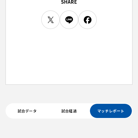
SHARE
ビジターサポーターの皆様へ
ゼル塾
お問い合わせ
利用規約
肖像権・ロゴについて
プライバシーポリシ
三輪緑山ベースを利用
LINEミニアプリプライバシーポリシー
車イスでの観戦
ＦＣ町田ゼルビアスポーツクラブ
三輪緑山ベースご利用案内
試合運営管理規程
ＦＣ町田ゼルビアアカデミー
ゼルビアフットサルパーク
試合データ
試合経過
マッチレポート