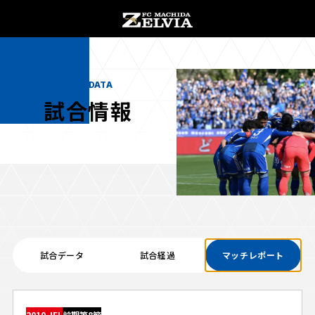
チケット購入
オンラインストア
MATCH DATA
試合情報
お知らせ
お知らせトップ
試合情報
TOPチーム
試合データ
試合経過
マッチレポート
試合情報トップ
試合情報
観戦する
試合データ
チケット
観戦するトップ
2010 JFL
前期第8節