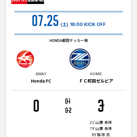
試合日程・結果
クラブを知る
イベント
チケットを買う
07.25
順位表・ゴールランキング
クラブを知るトップ
ファンクラブ
(土)
18:00 KICK OFF
チケット購入
ファンになる
グッズ
ＦＣ町田ゼルビアについて
チケット購入手順
HONDA都田サッカー場
ファンになるトップ
メディア
選手・スタッフ紹介
グッズを買う
チケット販売スケジュール
ファンクラブ
ホームタウン活動
グッズを買うトップ
️スタジアムを知る
クラブゼルビスタへの入会
ホームタウン
AWAY
HOME
アカデミー
スタジアムアクセス
Honda FC
ＦＣ町田ゼルビア
オンラインストア
シーズンシート
スクール
ホームタウントップ
スタジアムマップ
ユニフォーム
パートナー
ＦＣ町田ゼルビアをサポート
0
0
1
3
その他
ゼルビアアシスト募集
観戦方法を知る
トレーニングの見学・ファンサービス
0
2
パートナートップ
スタジアム観戦ガイド
ゼルビアアシスト協賛企業一覧
FOLLOW US!
ボランティア
21'
山腰 泰博
パートナー企業一覧
79'
山腰 泰博
観戦マナー＆ルール
ゼルナビ
89'
飯塚 亮
ＦＣ町田ゼルビアカレンダー