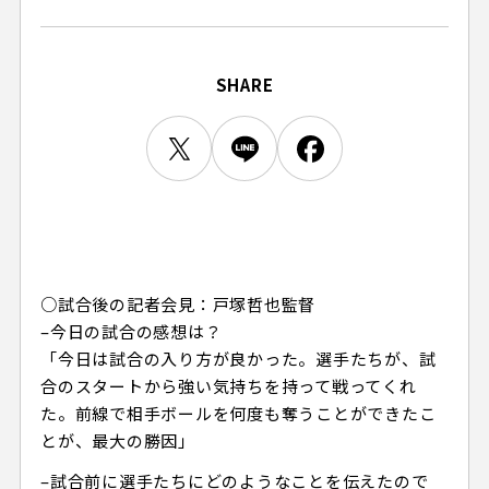
ビジターサポーターの皆様へ
ゼル塾
お問い合わせ
利用規約
肖像権・ロゴについて
プライバシーポリシ
三輪緑山ベースを利用
LINEミニアプリプライバシーポリシー
車イスでの観戦
ＦＣ町田ゼルビアスポーツクラブ
SHARE
三輪緑山ベースご利用案内
試合運営管理規程
ＦＣ町田ゼルビアアカデミー
ゼルビアフットサルパーク
○試合後の記者会見：戸塚哲也監督
–今日の試合の感想は？
「今日は試合の入り方が良かった。選手たちが、試
合のスタートから強い気持ちを持って戦ってくれ
た。前線で相手ボールを何度も奪うことができたこ
とが、最大の勝因」
–試合前に選手たちにどのようなことを伝えたので