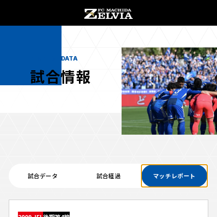
チケット購入
オンラインストア
MATCH DATA
試合情報
お知らせ
お知らせトップ
試合情報
TOPチーム
試合データ
試合経過
マッチレポート
試合情報トップ
試合情報
観戦する
試合データ
チケット
観戦するトップ
2009 JFL
後期第4節