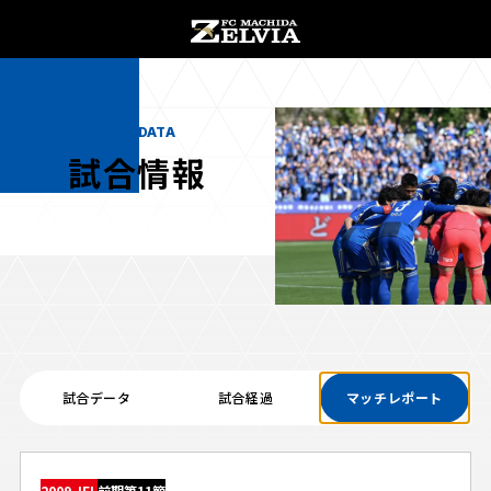
チケット購入
オンラインストア
MATCH DATA
試合情報
お知らせ
お知らせトップ
試合情報
TOPチーム
試合データ
試合経過
マッチレポート
試合情報トップ
試合情報
観戦する
試合データ
チケット
観戦するトップ
2009 JFL
前期第11節