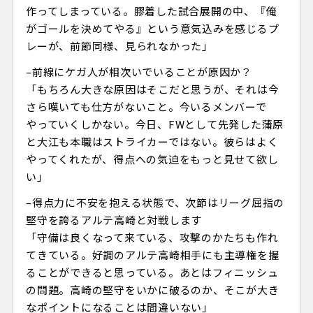
作ってしまっている。膠着した試合展開の中、『俺
がゴールを決めてやる』という意気込みを感じるプ
レーが、前節同様、見られなかった」
–前線にケガ人が相次いでいることが原因か？
「もちろん大きな原因はそこだと思うが、それは今
さら嘆いても仕方がないこと。今いるメンバーで
やっていくしかない。今日、FWとして先発した蒲原
と大江も本職はストライカーではない。彼らはよく
やってくれたが、得点への気迫をもっと見せて欲し
い」
–得点力に不安を抱える状態で、次節はリーグ屈指の
堅守を誇るアルテ高崎と対戦します
「守備は良くなって来ている、攻撃のかたちも作れ
てきている。好調のアルテ高崎相手にも主導権を握
ることができると思っている。あとはフィニッシュ
の問題。高崎の堅守をいかに破るのか、そこが大き
なポイントになることは間違いない」