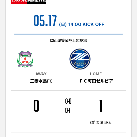
試合日程・結果
クラブを知る
イベント
チケットを買う
05.17
順位表・ゴールランキング
クラブを知るトップ
ファンクラブ
(日)
14:00 KICK OFF
チケット購入
ファンになる
グッズ
ＦＣ町田ゼルビアについて
チケット購入手順
岡山県笠岡陸上競技場
ファンになるトップ
メディア
選手・スタッフ紹介
グッズを買う
チケット販売スケジュール
ファンクラブ
ホームタウン活動
グッズを買うトップ
️スタジアムを知る
クラブゼルビスタへの入会
ホームタウン
AWAY
HOME
アカデミー
スタジアムアクセス
三菱水島FC
ＦＣ町田ゼルビア
オンラインストア
シーズンシート
スクール
ホームタウントップ
スタジアムマップ
ユニフォーム
パートナー
ＦＣ町田ゼルビアをサポート
0
0
0
1
その他
ゼルビアアシスト募集
観戦方法を知る
トレーニングの見学・ファンサービス
0
1
パートナートップ
スタジアム観戦ガイド
ゼルビアアシスト協賛企業一覧
FOLLOW US!
ボランティア
89'
深津 康太
パートナー企業一覧
観戦マナー＆ルール
ゼルナビ
ＦＣ町田ゼルビアカレンダー