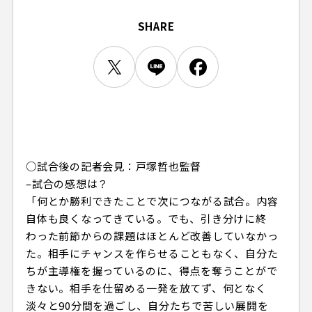
ビジターサポーターの皆様へ
ゼル塾
お問い合わせ
利用規約
肖像権・ロゴについて
プライバシーポリシ
SHARE
三輪緑山ベースを利用
LINEミニアプリプライバシーポリシー
車イスでの観戦
ＦＣ町田ゼルビアスポーツクラブ
三輪緑山ベースご利用案内
試合運営管理規程
ＦＣ町田ゼルビアアカデミー
ゼルビアフットサルパーク
○試合後の記者会見：戸塚哲也監督
–試合の感想は？
「何とか勝利できたことで次につながる試合。内容
自体も良くなってきている。でも、引き分けに終
わった前節からの課題はほとんど改善していなかっ
た。相手にチャンスを作らせることもなく、自分た
ちが主導権を握っているのに、得点を奪うことがで
きない。相手を仕留める一発を放てず、何となく
淡々と90分間を過ごし、自分たちで苦しい展開を