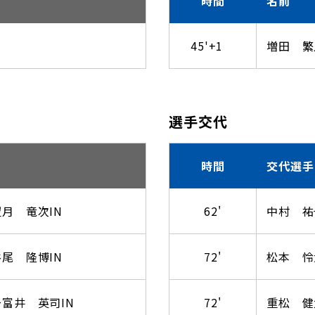
時間
名前
45'+1
増田 繁
選手交代
時間
交代選手
月 竜次IN
62'
中村 祐
尾 隆博IN
72'
松本 怜
富井 英司IN
72'
重松 健