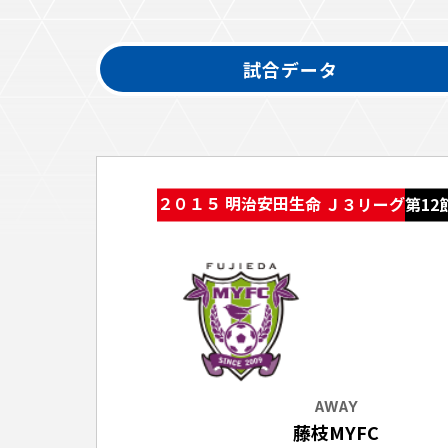
イベント
ファンクラブ
試合データ
グッズ
メディア
観戦す
ホームタウン活動
アカデミー
スクール
チケット
２０１５ 明治安田生命 Ｊ３リーグ
第12
その他
チケッ
チケッ
チケッ
️スタジ
スタジ
スタジ
AWAY
観戦方法
藤枝MYFC
スタジ