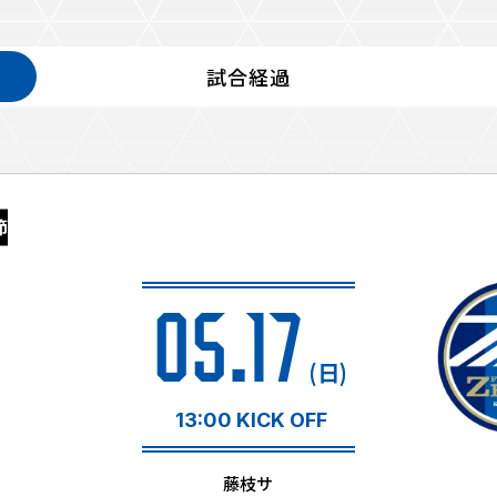
試合経過
るトップ
ファンになるトップ
を買う
ファンクラブ
節
ト購入
クラブゼルビスタへの入会
ト購入手順
シーズンシート
ト販売スケジュール
05.17
ＦＣ町田ゼルビアをサポート
アムを知る
トレーニングの見学・ファ
(日)
ス
アムアクセス
ボランティア
アムマップ
13:00 KICK OFF
ＦＣ町田ゼルビアカレンダ
を知る
三輪緑山ベースを利用
藤枝サ
アム観戦ガイド