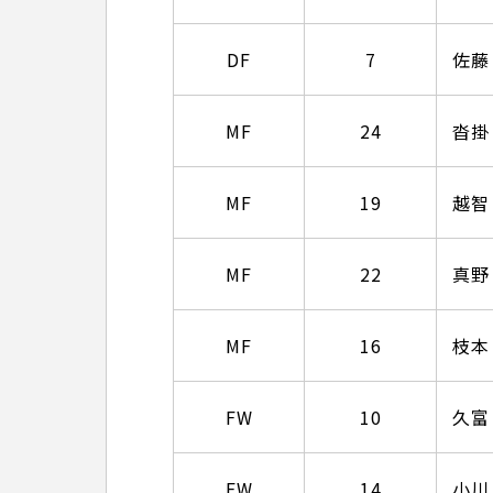
DF
7
佐藤
MF
24
沓掛
MF
19
越智
MF
22
真野
MF
16
枝本
FW
10
久富
FW
14
小川