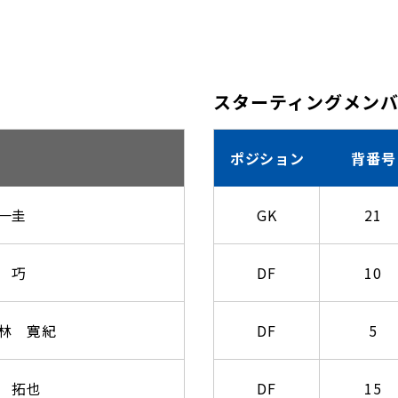
スターティングメン
ポジション
背番号
一圭
GK
21
 巧
DF
10
林 寛紀
DF
5
 拓也
DF
15