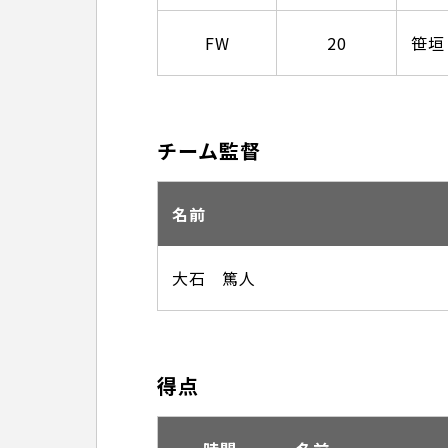
FW
20
笹垣
チーム監督
名前
大石 篤人
得点