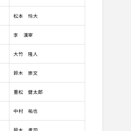
松本 怜大
李 漢宰
大竹 隆人
鈴木 崇文
重松 健太郎
中村 祐也
鈴木 孝司