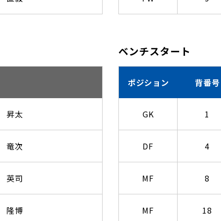
ベンチスタート
ポジション
背番号
 昇太
GK
1
 竜次
DF
4
 英司
MF
8
 隆博
MF
18