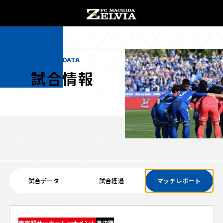
チケット購入
オンラインストア
MATCH DATA
試合情報
お知らせ
お知らせトップ
試合情報
TOPチーム
試合データ
試合経過
マッチレポート
試合情報トップ
試合情報
観戦する
試合データ
チケット
観戦するトップ
東京都サッカートーナメント
準決勝