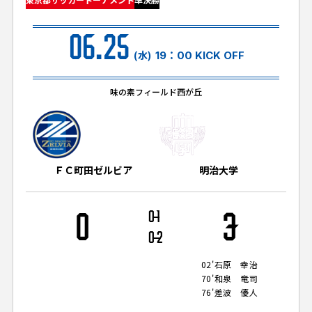
試合日程・結果
クラブを知る
イベント
チケットを買う
06.25
順位表・ゴールランキング
クラブを知るトップ
ファンクラブ
(水)
19：00 KICK OFF
チケット購入
ファンになる
グッズ
ＦＣ町田ゼルビアについて
チケット購入手順
味の素フィールド西が丘
ファンになるトップ
メディア
選手・スタッフ紹介
グッズを買う
チケット販売スケジュール
ファンクラブ
ホームタウン活動
グッズを買うトップ
️スタジアムを知る
クラブゼルビスタへの入会
ホームタウン
ＦＣ町田ゼルビア
明治大学
アカデミー
スタジアムアクセス
オンラインストア
シーズンシート
スクール
ホームタウントップ
スタジアムマップ
0
0
1
3
ユニフォーム
パートナー
ＦＣ町田ゼルビアをサポート
その他
0
2
ゼルビアアシスト募集
観戦方法を知る
トレーニングの見学・ファンサービス
パートナートップ
スタジアム観戦ガイド
02'
石原 幸治
ゼルビアアシスト協賛企業一覧
FOLLOW US!
ボランティア
70'
和泉 竜司
パートナー企業一覧
76'
差波 優人
観戦マナー＆ルール
ゼルナビ
ＦＣ町田ゼルビアカレンダー