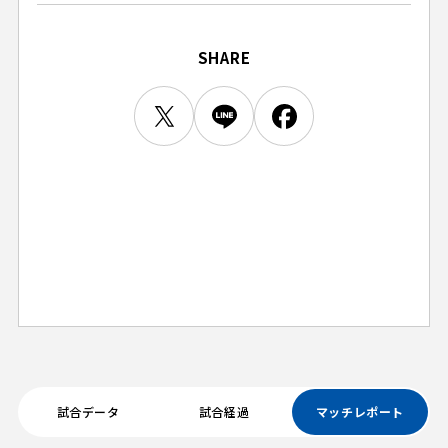
ビジターサポーターの皆様へ
ゼル塾
お問い合わせ
利用規約
肖像権・ロゴについて
プライバシーポリシ
三輪緑山ベースを利用
SHARE
LINEミニアプリプライバシーポリシー
車イスでの観戦
ＦＣ町田ゼルビアスポーツクラブ
三輪緑山ベースご利用案内
試合運営管理規程
ＦＣ町田ゼルビアアカデミー
ゼルビアフットサルパーク
試合データ
試合経過
マッチレポート