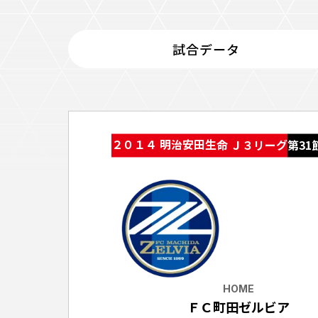
イベント
ファンクラブ
試合データ
グッズ
メディア
観戦す
ホームタウン活動
アカデミー
スクール
チケット
２０１４ 明治安田生命 Ｊ３リーグ
第31
その他
チケッ
チケッ
チケッ
️スタジ
スタジ
スタジ
HOME
観戦方法
ＦＣ町田ゼルビア
スタジ