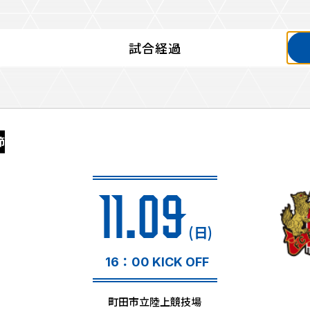
試合経過
るトップ
ファンになるトップ
を買う
ファンクラブ
節
ト購入
クラブゼルビスタへの入会
ト購入手順
シーズンシート
ト販売スケジュール
11.09
ＦＣ町田ゼルビアをサポート
アムを知る
トレーニングの見学・ファ
(日)
ス
アムアクセス
ボランティア
アムマップ
16：00 KICK OFF
ＦＣ町田ゼルビアカレンダ
を知る
三輪緑山ベースを利用
町田市立陸上競技場
アム観戦ガイド