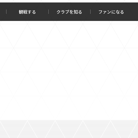
観戦する
クラブを知る
ファンになる
チケット購入
オンラインストア
報トップ
クラブを知るトップ
ータ
ＦＣ町田ゼルビアについて
程・結果
選手・スタッフ紹介
・ゴールランキング