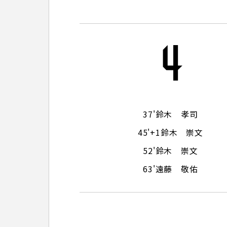
観戦マ
ビジタ
車イス
4
試合運
37'
鈴木 孝司
お問い合わせ
利用規約
肖像権・ロゴについて
プライバシーポリシ
45'+1
鈴木 崇文
52'
鈴木 崇文
63'
遠藤 敬佑