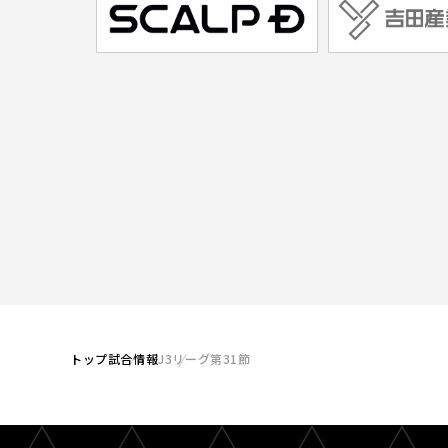
トップ
試合情報
J3リーグ第31節