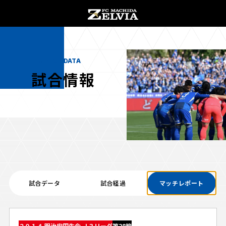
チケット購入
オンラインストア
MATCH DATA
試合情報
お知らせ
お知らせトップ
試合情報
TOPチーム
試合データ
試合経過
マッチレポート
試合情報トップ
試合情報
観戦する
試合データ
チケット
観戦するトップ
２０１４ 明治安田生命 Ｊ３リーグ
第28節