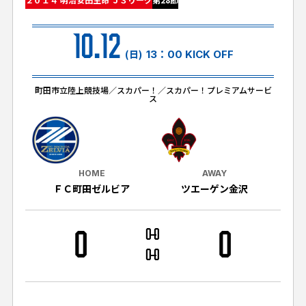
試合日程・結果
クラブを知る
イベント
チケットを買う
10.12
順位表・ゴールランキング
クラブを知るトップ
ファンクラブ
(日)
13：00 KICK OFF
チケット購入
ファンになる
グッズ
ＦＣ町田ゼルビアについて
チケット購入手順
町田市立陸上競技場／スカパー！／スカパー！プレミアムサービ
ファンになるトップ
ス
メディア
選手・スタッフ紹介
グッズを買う
チケット販売スケジュール
ファンクラブ
ホームタウン活動
グッズを買うトップ
️スタジアムを知る
クラブゼルビスタへの入会
ホームタウン
アカデミー
スタジアムアクセス
HOME
AWAY
オンラインストア
シーズンシート
ＦＣ町田ゼルビア
ツエーゲン金沢
スクール
ホームタウントップ
スタジアムマップ
ユニフォーム
パートナー
ＦＣ町田ゼルビアをサポート
その他
ゼルビアアシスト募集
0
0
0
0
観戦方法を知る
トレーニングの見学・ファンサービス
パートナートップ
0
0
スタジアム観戦ガイド
ゼルビアアシスト協賛企業一覧
FOLLOW US!
ボランティア
パートナー企業一覧
観戦マナー＆ルール
ゼルナビ
ＦＣ町田ゼルビアカレンダー