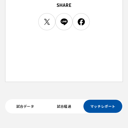
SHARE
ビジターサポーターの皆様へ
ゼル塾
お問い合わせ
利用規約
肖像権・ロゴについて
プライバシーポリシ
三輪緑山ベースを利用
LINEミニアプリプライバシーポリシー
車イスでの観戦
ＦＣ町田ゼルビアスポーツクラブ
三輪緑山ベースご利用案内
試合運営管理規程
ＦＣ町田ゼルビアアカデミー
ゼルビアフットサルパーク
試合データ
試合経過
マッチレポート