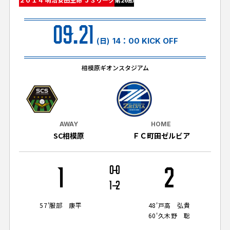
試合日程・結果
クラブを知る
イベント
チケットを買う
09.21
順位表・ゴールランキング
クラブを知るトップ
ファンクラブ
(日)
14：00 KICK OFF
チケット購入
ファンになる
グッズ
ＦＣ町田ゼルビアについて
チケット購入手順
相模原ギオンスタジアム
ファンになるトップ
メディア
選手・スタッフ紹介
グッズを買う
チケット販売スケジュール
ファンクラブ
ホームタウン活動
グッズを買うトップ
️スタジアムを知る
クラブゼルビスタへの入会
ホームタウン
AWAY
HOME
アカデミー
スタジアムアクセス
SC相模原
ＦＣ町田ゼルビア
オンラインストア
シーズンシート
スクール
ホームタウントップ
スタジアムマップ
ユニフォーム
パートナー
ＦＣ町田ゼルビアをサポート
1
0
0
2
その他
ゼルビアアシスト募集
観戦方法を知る
トレーニングの見学・ファンサービス
1
2
パートナートップ
スタジアム観戦ガイド
ゼルビアアシスト協賛企業一覧
FOLLOW US!
ボランティア
57'
服部 康平
48'
戸高 弘貴
パートナー企業一覧
60'
久木野 聡
観戦マナー＆ルール
ゼルナビ
ＦＣ町田ゼルビアカレンダー