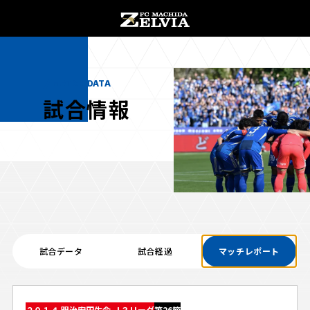
チケット購入
オンラインストア
MATCH DATA
試合情報
お知らせ
お知らせトップ
試合情報
TOPチーム
試合データ
試合経過
マッチレポート
試合情報トップ
試合情報
観戦する
試合データ
チケット
観戦するトップ
２０１４ 明治安田生命 Ｊ３リーグ
第26節