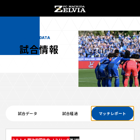
チケット購入
オンラインストア
MATCH DATA
試合情報
お知らせ
お知らせトップ
試合情報
TOPチーム
試合データ
試合経過
マッチレポート
試合情報トップ
試合情報
観戦する
試合データ
チケット
観戦するトップ
２０１４ 明治安田生命 Ｊ３リーグ
第7節