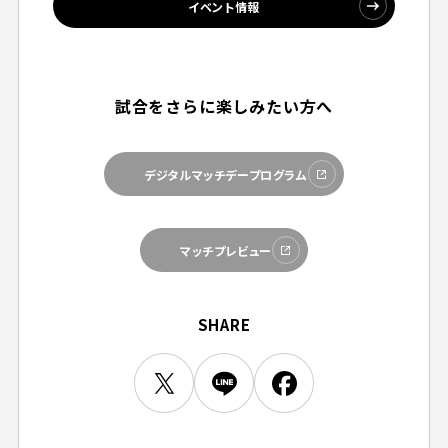
イベント情報
ビジターサポーターの皆様へ
ゼル塾
お問い合わせ
利用規約
肖像権・ロゴについて
プライバシーポリシ
三輪緑山ベースを利用
LINEミニアプリプライバシーポリシー
車イスでの観戦
ＦＣ町田ゼルビアスポーツクラブ
三輪緑山ベースご利用案内
試合をさらに楽しみたい方へ
試合運営管理規程
ＦＣ町田ゼルビアアカデミー
ゼルビアフットサルパーク
デジタルマッチデープログラム
マッチプレビュー
SHARE