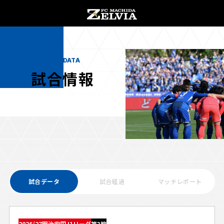
チケット購入
オンラインストア
MATCH DATA
試合情報
お知らせ
お知らせトップ
試合情報
TOPチーム
試合データ
試合経過
マッチレポート
試合情報トップ
試合情報
観戦する
試合データ
チケット
観戦するトップ
2026/27明治安田J1リーグ
第3節