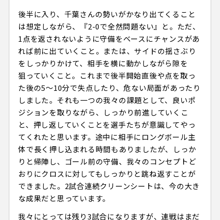
後半に入り、千葉さんの勢いがかなり出てくること
は想定しながら、『2-0で全然問題ない』と。ただ、
1点を返されないように守備をベースにチャンスがあ
れば前に出ていくこと。または、サイドの揺さぶり
をしっかりかけて、相手を横に動かしながら隙を
狙っていくこと。これまで後半開始直後や点を取っ
た後の5～10分で失点したり、危ない局面があったり
しました。それも一つの我々の課題として、良いポ
ジションを取りながら、しっかり前進していくこ
と、押し返していくことを選手たちが意識してやっ
てくれたと思います。途中に相手にロングボール主
体で長く押し込まれる時間もありましたが、しっか
りと帰陣し、ゴール前の守備、我々のコンセプトど
おりにクロスに対してもしっかりと跳ね返すことが
できました。2試合連続クリーンシートは、今の大き
な成果だと思っています。
我々にとっては残り3試合になりますが、連戦はまだ