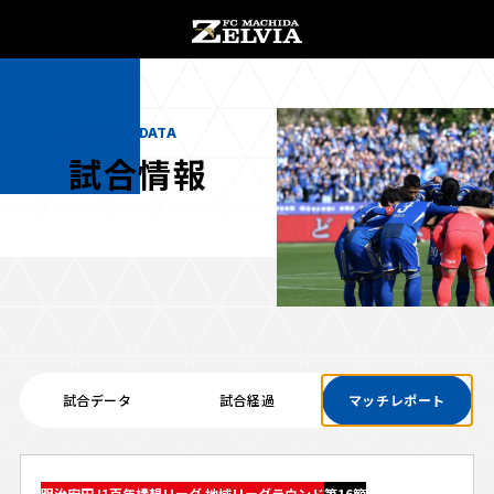
チケット購入
オンラインストア
MATCH DATA
試合情報
お知らせ
お知らせトップ
試合情報
TOPチーム
試合データ
試合経過
マッチレポート
試合情報トップ
試合情報
観戦する
試合データ
チケット
観戦するトップ
明治安田J1百年構想リーグ 地域リーグラウンド
第16節