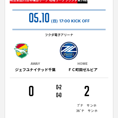
試合日程・結果
クラブを知る
イベント
チケットを買う
05.10
順位表・ゴールランキング
クラブを知るトップ
ファンクラブ
(日)
17:00 KICK OFF
チケット購入
ファンになる
グッズ
ＦＣ町田ゼルビアについて
チケット購入手順
フクダ電子アリーナ
ファンになるトップ
メディア
選手・スタッフ紹介
グッズを買う
チケット販売スケジュール
ファンクラブ
ホームタウン活動
グッズを買うトップ
️スタジアムを知る
クラブゼルビスタへの入会
ホームタウン
AWAY
HOME
アカデミー
スタジアムアクセス
ジェフユナイテッド千葉
ＦＣ町田ゼルビア
オンラインストア
シーズンシート
スクール
ホームタウントップ
スタジアムマップ
ユニフォーム
パートナー
ＦＣ町田ゼルビアをサポート
0
0
2
2
その他
ゼルビアアシスト募集
観戦方法を知る
トレーニングの見学・ファンサービス
0
0
パートナートップ
スタジアム観戦ガイド
ゼルビアアシスト協賛企業一覧
FOLLOW US!
ボランティア
7'
ナ サンホ
パートナー企業一覧
36'
ナ サンホ
観戦マナー＆ルール
ゼルナビ
ＦＣ町田ゼルビアカレンダー