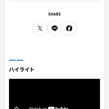
ビジターサポーターの皆様へ
ゼル塾
お問い合わせ
利用規約
肖像権・ロゴについて
プライバシーポリシ
三輪緑山ベースを利用
SHARE
LINEミニアプリプライバシーポリシー
車イスでの観戦
ＦＣ町田ゼルビアスポーツクラブ
三輪緑山ベースご利用案内
試合運営管理規程
ＦＣ町田ゼルビアアカデミー
ゼルビアフットサルパーク
ハイライト