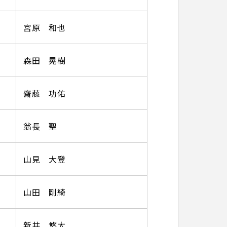
宮原 和也
森田 晃樹
齋藤 功佑
翁長 聖
山見 大登
山田 剛綺
新井 悠太