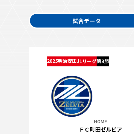
イベント
ファンクラブ
試合データ
グッズ
メディア
観戦す
ホームタウン活動
アカデミー
スクール
チケット
2025明治安田J1リーグ
第3節
その他
チケッ
チケッ
チケッ
️スタジ
スタジ
スタジ
HOME
観戦方法
ＦＣ町田ゼルビア
スタジ