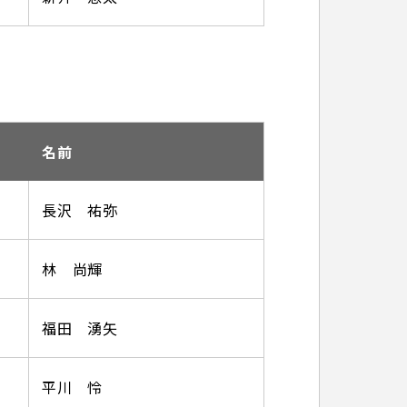
名前
長沢 祐弥
林 尚輝
福田 湧矢
平川 怜