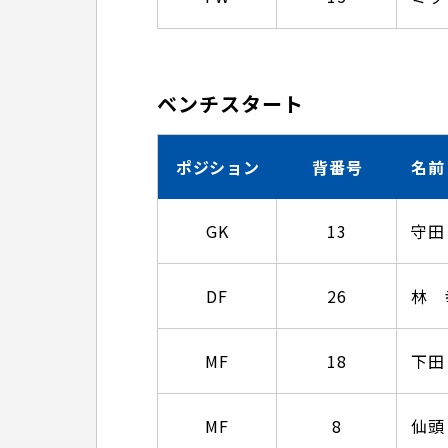
ベンチスタート
ポジション
背番号
名前
GK
13
守田
DF
26
林 
MF
18
下田
MF
8
仙頭