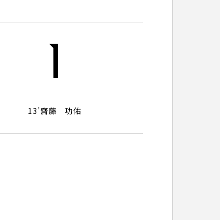
パートナートップ
1
パートナー企業一覧
13'
齋藤 功佑
FOLLOW US!