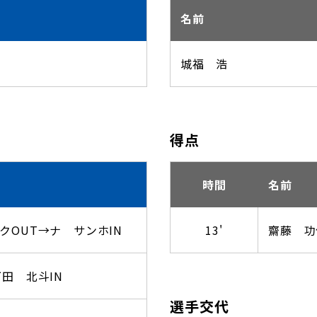
名前
城福 浩
得点
時間
名前
クOUT→ナ サンホIN
13'
齋藤 功
田 北斗IN
選手交代