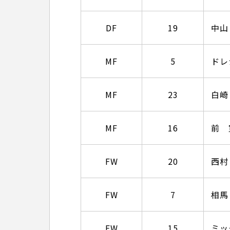
DF
19
中山
MF
5
ドレ
MF
23
白崎
MF
16
前 
FW
20
西村
FW
7
相馬
FW
15
ミッ