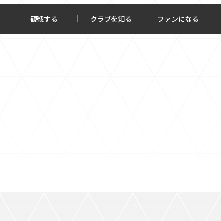
観戦する
クラブを知る
ファンになる
チケット購入
オンラインストア
報トップ
クラブを知るトップ
ータ
ＦＣ町田ゼルビアについて
程・結果
選手・スタッフ紹介
・ゴールランキング