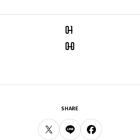
三輪緑山ベースご利用案内
ナー＆ルール
ーサポーターの皆様へ
での観戦
0
1
営管理規程
0
0
ー
LINEミニアプリプライバシーポリシー
SHARE