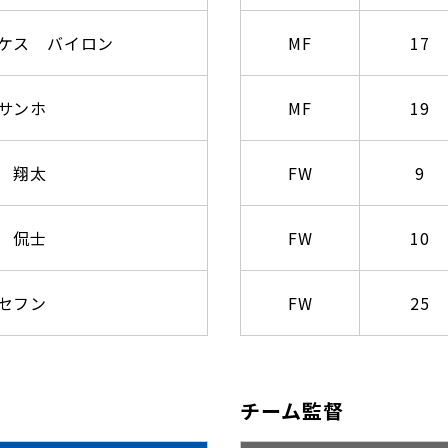
ケス バイロン
MF
17
サンホ
MF
19
 翔太
FW
9
 侃士
FW
10
セフン
FW
25
チーム監督