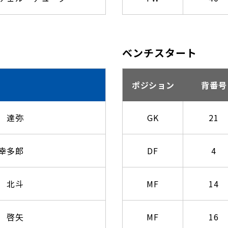
ベンチスタート
ポジション
背番号
 達弥
GK
21
幸多郎
DF
4
 北斗
MF
14
 啓矢
MF
16