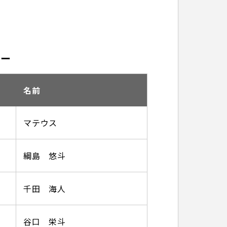
バー
名前
マテウス
綱島 悠斗
千田 海人
谷口 栄斗