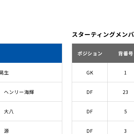
スターティングメン
ポジション
背番号
晃生
GK
1
 ヘンリー海輝
DF
23
 大八
DF
5
 源
DF
3