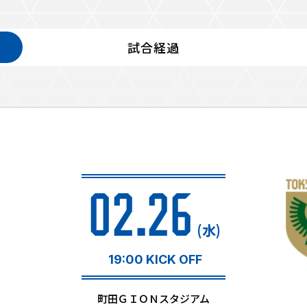
試合経過
るトップ
ファンになるトップ
を買う
ファンクラブ
ト購入
クラブゼルビスタへの入会
ト購入手順
シーズンシート
ト販売スケジュール
02.26
ＦＣ町田ゼルビアをサポート
アムを知る
トレーニングの見学・ファ
(水)
ス
アムアクセス
ボランティア
アムマップ
19:00 KICK OFF
ＦＣ町田ゼルビアカレンダ
を知る
三輪緑山ベースを利用
町田ＧＩＯＮスタジアム
アム観戦ガイド