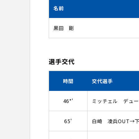
名前
黒田 剛
選手交代
時間
交代選手
46*'
ミッチェル デュー
65'
白崎 凌兵OUT→下