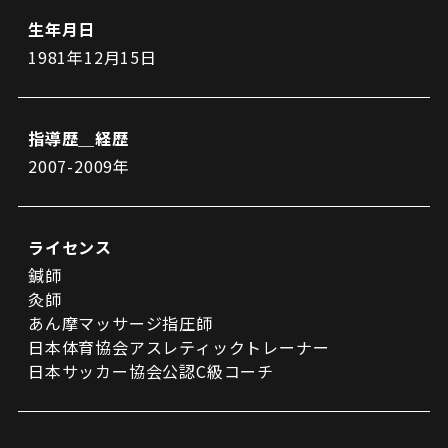
ビジターサポーターの皆様へ
ゼル塾
生年月日
お問い合わせ
利用規約
肖像権・ロゴについて
プライバシーポリシ
三輪緑山ベースを利用
1981年12月15日
LINEミニアプリプライバシーポリシー
車イスでの観戦
ＦＣ町田ゼルビアスポーツクラブ
三輪緑山ベースご利用案内
試合運営管理規程
ＦＣ町田ゼルビアアカデミー
指導歴＿経歴
ゼルビアフットサルパーク
2007-2009年
ライセンス
鍼師
灸師
あん摩マッサージ指圧師
日本体育協会アスレティックトレーナー
日本サッカー協会公認C級コーチ