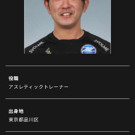
試合日程・結果
クラブを知る
イベント
チケットを買う
順位表・ゴールランキング
クラブを知るトップ
ファンクラブ
チケット購入
ファンになる
グッズ
ＦＣ町田ゼルビアについて
チケット購入手順
ファンになるトップ
メディア
選手・スタッフ紹介
グッズを買う
チケット販売スケジュール
ファンクラブ
ホームタウン活動
グッズを買うトップ
️スタジアムを知る
クラブゼルビスタへの入会
ホームタウン
アカデミー
スタジアムアクセス
役職
オンラインストア
シーズンシート
アスレティックトレーナー
スクール
ホームタウントップ
スタジアムマップ
ユニフォーム
パートナー
ＦＣ町田ゼルビアをサポート
その他
ゼルビアアシスト募集
観戦方法を知る
トレーニングの見学・ファンサービス
出身地
パートナートップ
スタジアム観戦ガイド
ゼルビアアシスト協賛企業一覧
FOLLOW US!
東京都品川区
ボランティア
パートナー企業一覧
観戦マナー＆ルール
ゼルナビ
ＦＣ町田ゼルビアカレンダー