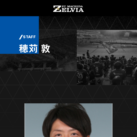
チケット購入
オンラインストア
STAFF
穂苅 敦
お知らせ
お知らせトップ
試合情報
TOPチーム
試合情報トップ
試合情報
観戦する
試合データ
チケット
観戦するトップ