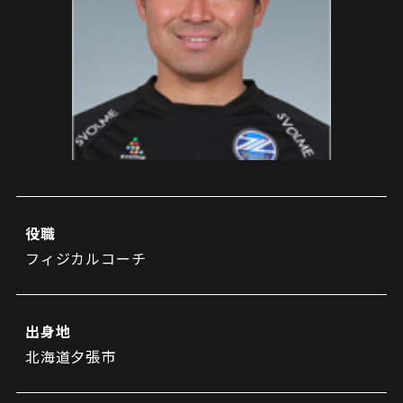
試合日程・結果
クラブを知る
イベント
チケットを買う
順位表・ゴールランキング
クラブを知るトップ
ファンクラブ
チケット購入
ファンになる
グッズ
ＦＣ町田ゼルビアについて
チケット購入手順
ファンになるトップ
メディア
選手・スタッフ紹介
グッズを買う
チケット販売スケジュール
ファンクラブ
ホームタウン活動
グッズを買うトップ
️スタジアムを知る
クラブゼルビスタへの入会
ホームタウン
アカデミー
スタジアムアクセス
役職
オンラインストア
シーズンシート
フィジカルコーチ
スクール
ホームタウントップ
スタジアムマップ
ユニフォーム
パートナー
ＦＣ町田ゼルビアをサポート
その他
ゼルビアアシスト募集
観戦方法を知る
トレーニングの見学・ファンサービス
出身地
パートナートップ
スタジアム観戦ガイド
ゼルビアアシスト協賛企業一覧
FOLLOW US!
北海道夕張市
ボランティア
パートナー企業一覧
観戦マナー＆ルール
ゼルナビ
ＦＣ町田ゼルビアカレンダー