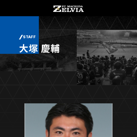
チケット購入
オンラインストア
STAFF
大塚 慶輔
お知らせ
お知らせトップ
試合情報
TOPチーム
試合情報トップ
試合情報
観戦する
試合データ
チケット
観戦するトップ