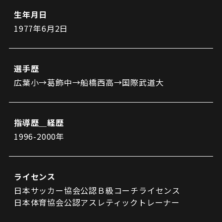
ビジターサポーターの皆様へ
ゼル塾
生年月日
お問い合わせ
利用規約
肖像権・ロゴについて
プライバシーポリシ
三輪緑山ベースを利用
1977年6月2日
LINEミニアプリプライバシーポリシー
車イスでの観戦
ＦＣ町田ゼルビアスポーツクラブ
三輪緑山ベースご利用案内
試合運営管理規程
ＦＣ町田ゼルビアアカデミー
選手歴
ゼルビアフットサルパーク
広葉小→葛飾中→船橋西高→国際武道大
指導歴＿経歴
1996-2000年
ライセンス
日本サッカー協会公認Ｂ級コーチライセンス
日本体育協会公認アスレティックトレーナー