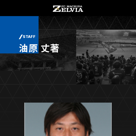
チケット購入
オンラインストア
STAFF
油原 丈著
お知らせ
お知らせトップ
試合情報
TOPチーム
試合情報トップ
試合情報
観戦する
試合データ
チケット
観戦するトップ