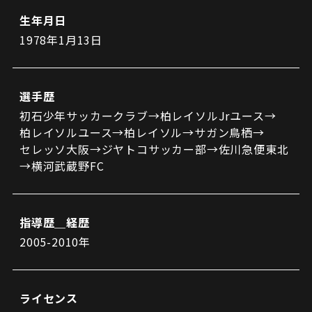
ビジターサポーターの皆様へ
ゼル塾
生年月日
お問い合わせ
利用規約
肖像権・ロゴについて
プライバシーポリシ
三輪緑山ベースを利用
1978年1月13日
LINEミニアプリプライバシーポリシー
車イスでの観戦
ＦＣ町田ゼルビアスポーツクラブ
三輪緑山ベースご利用案内
試合運営管理規程
ＦＣ町田ゼルビアアカデミー
選手歴
ゼルビアフットサルパーク
初石少年サッカークラブ→柏レイソルJrユース→
柏レイソルユース→柏レイソル→サガン鳥栖→
セレッソ大阪→ジヤトコサッカー部→佐川急便東北
→横河武蔵野FC
指導歴＿経歴
2005-2010年
ライセンス