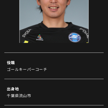
試合日程・結果
クラブを知る
イベント
チケットを買う
順位表・ゴールランキング
クラブを知るトップ
ファンクラブ
チケット購入
ファンになる
グッズ
ＦＣ町田ゼルビアについて
チケット購入手順
ファンになるトップ
メディア
選手・スタッフ紹介
グッズを買う
チケット販売スケジュール
ファンクラブ
ホームタウン活動
グッズを買うトップ
️スタジアムを知る
クラブゼルビスタへの入会
ホームタウン
アカデミー
スタジアムアクセス
役職
オンラインストア
シーズンシート
ゴールキーパーコーチ
スクール
ホームタウントップ
スタジアムマップ
ユニフォーム
パートナー
ＦＣ町田ゼルビアをサポート
その他
ゼルビアアシスト募集
観戦方法を知る
トレーニングの見学・ファンサービス
出身地
パートナートップ
スタジアム観戦ガイド
ゼルビアアシスト協賛企業一覧
FOLLOW US!
千葉県流山市
ボランティア
パートナー企業一覧
観戦マナー＆ルール
ゼルナビ
ＦＣ町田ゼルビアカレンダー