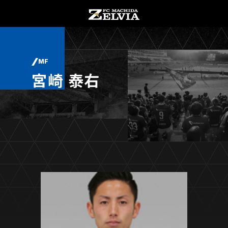
チケット購入
オンラインストア
MF
宮崎 泰右
お知らせ
お知らせトップ
試合情報
TOPチーム
試合情報トップ
試合情報
観戦する
試合データ
チケット
観戦するトップ