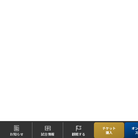
チケット
オ
購入
お知らせ
試合情報
観戦する