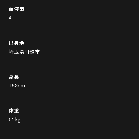
ビジターサポーターの皆様へ
ゼル塾
血液型
お問い合わせ
利用規約
肖像権・ロゴについて
プライバシーポリシ
三輪緑山ベースを利用
A
LINEミニアプリプライバシーポリシー
車イスでの観戦
ＦＣ町田ゼルビアスポーツクラブ
三輪緑山ベースご利用案内
試合運営管理規程
ＦＣ町田ゼルビアアカデミー
出身地
ゼルビアフットサルパーク
埼玉県川越市
身長
168cm
体重
65kg