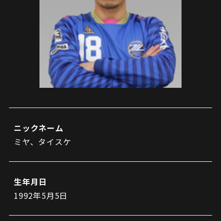
試合日程・結果
クラブを知る
イベント
チケットを買う
順位表・ゴールランキング
クラブを知るトップ
ファンクラブ
チケット購入
ファンになる
グッズ
ＦＣ町田ゼルビアについて
チケット購入手順
ファンになるトップ
メディア
選手・スタッフ紹介
グッズを買う
チケット販売スケジュール
ファンクラブ
ホームタウン活動
グッズを買うトップ
️スタジアムを知る
クラブゼルビスタへの入会
ホームタウン
アカデミー
スタジアムアクセス
ニックネーム
オンラインストア
シーズンシート
ミヤ、タイスケ
スクール
ホームタウントップ
スタジアムマップ
ユニフォーム
パートナー
ＦＣ町田ゼルビアをサポート
その他
ゼルビアアシスト募集
観戦方法を知る
トレーニングの見学・ファンサービス
生年月日
パートナートップ
スタジアム観戦ガイド
ゼルビアアシスト協賛企業一覧
FOLLOW US!
1992年5月5日
ボランティア
パートナー企業一覧
観戦マナー＆ルール
ゼルナビ
ＦＣ町田ゼルビアカレンダー