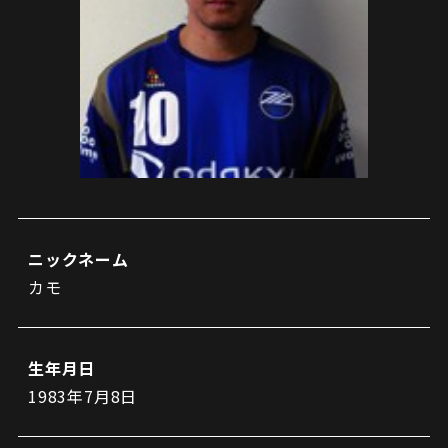
試合日程・結果
クラブを知る
イベント
チケットを買う
順位表・ゴールランキング
クラブを知るトップ
ファンクラブ
チケット購入
ファンになる
グッズ
ＦＣ町田ゼルビアについて
チケット購入手順
ファンになるトップ
メディア
選手・スタッフ紹介
グッズを買う
チケット販売スケジュール
ファンクラブ
ホームタウン活動
グッズを買うトップ
️スタジアムを知る
クラブゼルビスタへの入会
ホームタウン
アカデミー
スタジアムアクセス
ニックネーム
オンラインストア
シーズンシート
カモ
スクール
ホームタウントップ
スタジアムマップ
ユニフォーム
パートナー
ＦＣ町田ゼルビアをサポート
その他
ゼルビアアシスト募集
観戦方法を知る
トレーニングの見学・ファンサービス
生年月日
パートナートップ
スタジアム観戦ガイド
ゼルビアアシスト協賛企業一覧
FOLLOW US!
1983年7月8日
ボランティア
パートナー企業一覧
観戦マナー＆ルール
ゼルナビ
ＦＣ町田ゼルビアカレンダー