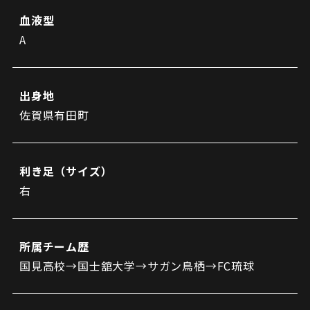
ビジターサポーターの皆様へ
ゼル塾
血液型
お問い合わせ
利用規約
肖像権・ロゴについて
プライバシーポリシ
三輪緑山ベースを利用
A
LINEミニアプリプライバシーポリシー
車イスでの観戦
ＦＣ町田ゼルビアスポーツクラブ
三輪緑山ベースご利用案内
試合運営管理規程
ＦＣ町田ゼルビアアカデミー
出身地
ゼルビアフットサルパーク
佐賀県有田町
利き足（サイズ）
右
所属チーム歴
国見高校→国士舘大学→サガン鳥栖→FC琉球