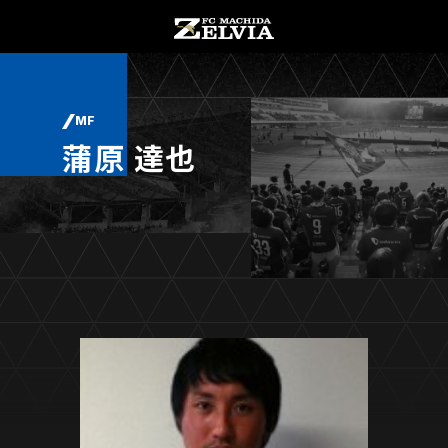
チケット購入
オンラインストア
MF
蒲原 達也
お知らせ
お知らせトップ
試合情報
TOPチーム
試合情報トップ
試合情報
観戦する
試合データ
チケット
観戦するトップ