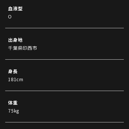
ビジターサポーターの皆様へ
ゼル塾
血液型
お問い合わせ
利用規約
肖像権・ロゴについて
プライバシーポリシ
三輪緑山ベースを利用
O
LINEミニアプリプライバシーポリシー
車イスでの観戦
ＦＣ町田ゼルビアスポーツクラブ
三輪緑山ベースご利用案内
試合運営管理規程
ＦＣ町田ゼルビアアカデミー
出身地
ゼルビアフットサルパーク
千葉県印西市
身長
181cm
体重
75kg