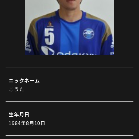
試合日程・結果
クラブを知る
イベント
チケットを買う
順位表・ゴールランキング
クラブを知るトップ
ファンクラブ
チケット購入
ファンになる
グッズ
ＦＣ町田ゼルビアについて
チケット購入手順
ファンになるトップ
メディア
選手・スタッフ紹介
グッズを買う
チケット販売スケジュール
ファンクラブ
ホームタウン活動
グッズを買うトップ
️スタジアムを知る
クラブゼルビスタへの入会
ホームタウン
アカデミー
スタジアムアクセス
ニックネーム
オンラインストア
シーズンシート
こうた
スクール
ホームタウントップ
スタジアムマップ
ユニフォーム
パートナー
ＦＣ町田ゼルビアをサポート
その他
ゼルビアアシスト募集
観戦方法を知る
トレーニングの見学・ファンサービス
生年月日
パートナートップ
スタジアム観戦ガイド
ゼルビアアシスト協賛企業一覧
FOLLOW US!
1984年8月10日
ボランティア
パートナー企業一覧
観戦マナー＆ルール
ゼルナビ
ＦＣ町田ゼルビアカレンダー