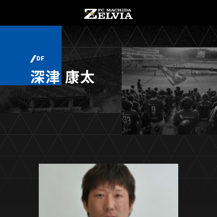
チケット購入
オンラインストア
DF
深津 康太
お知らせ
お知らせトップ
試合情報
TOPチーム
試合情報トップ
試合情報
観戦する
試合データ
チケット
観戦するトップ