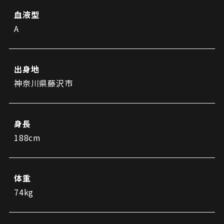
ビジターサポーターの皆様へ
ゼル塾
血液型
お問い合わせ
利用規約
肖像権・ロゴについて
プライバシーポリシ
三輪緑山ベースを利用
A
LINEミニアプリプライバシーポリシー
車イスでの観戦
ＦＣ町田ゼルビアスポーツクラブ
三輪緑山ベースご利用案内
試合運営管理規程
ＦＣ町田ゼルビアアカデミー
出身地
ゼルビアフットサルパーク
神奈川県藤沢市
身長
188cm
体重
74kg