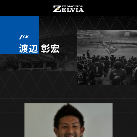
チケット購入
オンラインストア
GK
渡辺 彰宏
お知らせ
お知らせトップ
試合情報
TOPチーム
試合情報トップ
試合情報
観戦する
試合データ
チケット
観戦するトップ