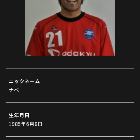
試合日程・結果
クラブを知る
イベント
チケットを買う
順位表・ゴールランキング
クラブを知るトップ
ファンクラブ
チケット購入
ファンになる
グッズ
ＦＣ町田ゼルビアについて
チケット購入手順
ファンになるトップ
メディア
選手・スタッフ紹介
グッズを買う
チケット販売スケジュール
ファンクラブ
ホームタウン活動
グッズを買うトップ
️スタジアムを知る
クラブゼルビスタへの入会
ホームタウン
アカデミー
スタジアムアクセス
ニックネーム
オンラインストア
シーズンシート
ナベ
スクール
ホームタウントップ
スタジアムマップ
ユニフォーム
パートナー
ＦＣ町田ゼルビアをサポート
その他
ゼルビアアシスト募集
観戦方法を知る
トレーニングの見学・ファンサービス
生年月日
パートナートップ
スタジアム観戦ガイド
ゼルビアアシスト協賛企業一覧
FOLLOW US!
1985年6月8日
ボランティア
パートナー企業一覧
観戦マナー＆ルール
ゼルナビ
ＦＣ町田ゼルビアカレンダー