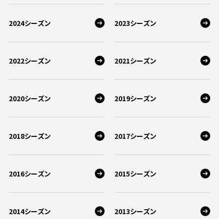
ビジターサポーターの皆様へ
ゼル塾
お問い合わせ
利用規約
肖像権・ロゴについて
プライバシーポリシ
2024シーズン
2023シーズン
三輪緑山ベースを利用
LINEミニアプリプライバシーポリシー
車イスでの観戦
ＦＣ町田ゼルビアスポーツクラブ
三輪緑山ベースご利用案内
試合運営管理規程
ＦＣ町田ゼルビアアカデミー
2022シーズン
2021シーズン
ゼルビアフットサルパーク
2020シーズン
2019シーズン
2018シーズン
2017シーズン
2016シーズン
2015シーズン
2014シーズン
2013シーズン