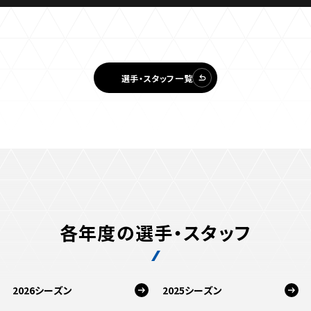
試合日程・結果
クラブを知る
イベント
チケットを買う
順位表・ゴールランキング
クラブを知るトップ
ファンクラブ
チケット購入
ファンになる
選手・スタッフ一覧
グッズ
ＦＣ町田ゼルビアについて
チケット購入手順
ファンになるトップ
メディア
選手・スタッフ紹介
グッズを買う
チケット販売スケジュール
ファンクラブ
ホームタウン活動
グッズを買うトップ
️スタジアムを知る
クラブゼルビスタへの入会
ホームタウン
アカデミー
スタジアムアクセス
オンラインストア
シーズンシート
スクール
ホームタウントップ
スタジアムマップ
ユニフォーム
パートナー
ＦＣ町田ゼルビアをサポート
各年度の選手・スタッフ
その他
ゼルビアアシスト募集
観戦方法を知る
トレーニングの見学・ファンサービス
パートナートップ
スタジアム観戦ガイド
ゼルビアアシスト協賛企業一覧
FOLLOW US!
ボランティア
パートナー企業一覧
2026シーズン
2025シーズン
観戦マナー＆ルール
ゼルナビ
ＦＣ町田ゼルビアカレンダー