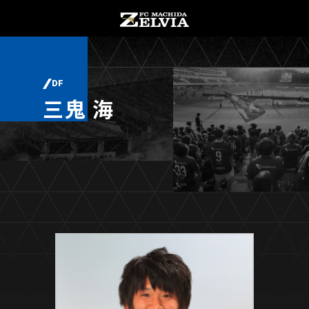
チケット購入
オンラインストア
DF
三鬼 海
お知らせ
お知らせトップ
試合情報
TOPチーム
試合情報トップ
試合情報
観戦する
試合データ
チケット
観戦するトップ