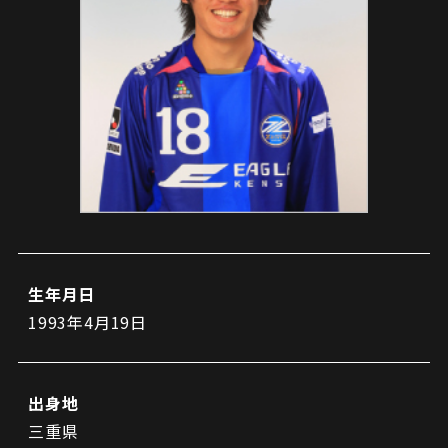
試合日程・結果
クラブを知る
イベント
チケットを買う
順位表・ゴールランキング
クラブを知るトップ
ファンクラブ
チケット購入
ファンになる
グッズ
ＦＣ町田ゼルビアについて
チケット購入手順
ファンになるトップ
メディア
選手・スタッフ紹介
グッズを買う
チケット販売スケジュール
ファンクラブ
ホームタウン活動
グッズを買うトップ
️スタジアムを知る
クラブゼルビスタへの入会
ホームタウン
アカデミー
スタジアムアクセス
オンラインストア
シーズンシート
スクール
生年月日
ホームタウントップ
スタジアムマップ
ユニフォーム
パートナー
1993年4月19日
ＦＣ町田ゼルビアをサポート
その他
ゼルビアアシスト募集
観戦方法を知る
トレーニングの見学・ファンサービス
パートナートップ
スタジアム観戦ガイド
ゼルビアアシスト協賛企業一覧
FOLLOW US!
ボランティア
出身地
パートナー企業一覧
観戦マナー＆ルール
ゼルナビ
三重県
ＦＣ町田ゼルビアカレンダー