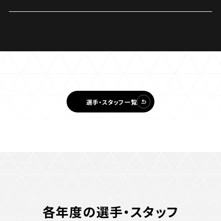
ビジターサポーターの皆様へ
ゼル塾
お問い合わせ
利用規約
肖像権・ロゴについて
プライバシーポリシ
三輪緑山ベースを利用
LINEミニアプリプライバシーポリシー
車イスでの観戦
ＦＣ町田ゼルビアスポーツクラブ
三輪緑山ベースご利用案内
試合運営管理規程
ＦＣ町田ゼルビアアカデミー
ゼルビアフットサルパーク
選手・スタッフ一覧
各年度の選手・スタッフ