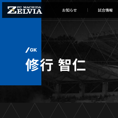
お知らせ
試合情報
GK
修行 智仁
お知らせトップ
試合情
TOPチーム
試合デ
試合情報
試合日
チケット
順位表