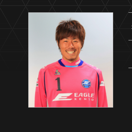
イベント
ファンクラブ
グッズ
メディア
観戦す
ホームタウン活動
アカデミー
スクール
チケット
その他
チケッ
チケッ
チケッ
️スタジ
スタジ
スタジ
観戦方法
スタジ