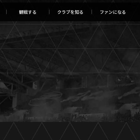
観戦する
クラブを知る
ファンになる
チケット購入
オンラインストア
報トップ
クラブを知るトップ
ータ
ＦＣ町田ゼルビアについて
程・結果
選手・スタッフ紹介
・ゴールランキング