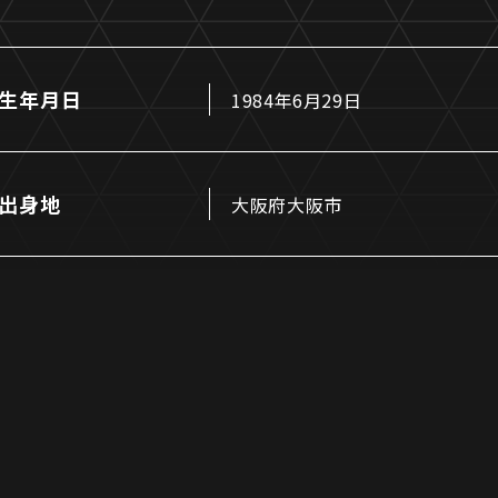
生年月日
1984年6月29日
るトップ
ファンになるトップ
出身地
大阪府大阪市
を買う
ファンクラブ
ト購入
クラブゼルビスタへの入会
ト購入手順
シーズンシート
ト販売スケジュール
ＦＣ町田ゼルビアをサポート
アムを知る
トレーニングの見学・ファ
ス
アムアクセス
ボランティア
アムマップ
ＦＣ町田ゼルビアカレンダ
を知る
三輪緑山ベースを利用
アム観戦ガイド