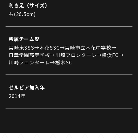
利き足（サイズ）
右(26.5cm)
所属チーム歴
宮崎東SSS→木花SSC→宮崎市立木花中学校→
日章学園高等学校→川崎フロンターレ→横浜FC→
川崎フロンターレ→栃木SC
ゼルビア加入年
2014年