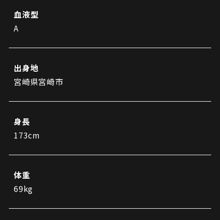
ビジターサポーターの皆様へ
ゼル塾
血液型
お問い合わせ
利用規約
肖像権・ロゴについて
プライバシーポリシ
三輪緑山ベースを利用
A
LINEミニアプリプライバシーポリシー
車イスでの観戦
ＦＣ町田ゼルビアスポーツクラブ
三輪緑山ベースご利用案内
試合運営管理規程
ＦＣ町田ゼルビアアカデミー
出身地
ゼルビアフットサルパーク
宮崎県宮崎市
身長
173cm
体重
69kg