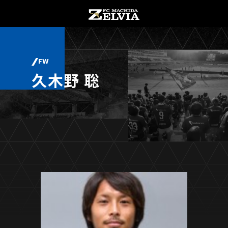
チケット購入
オンラインストア
FW
久木野 聡
お知らせ
お知らせトップ
試合情報
TOPチーム
試合情報トップ
試合情報
観戦する
試合データ
チケット
観戦するトップ