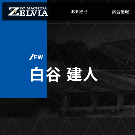
お知らせ
試合情報
FW
白谷 建人
お知らせトップ
試合情
TOPチーム
試合デ
試合情報
試合日
チケット
順位表