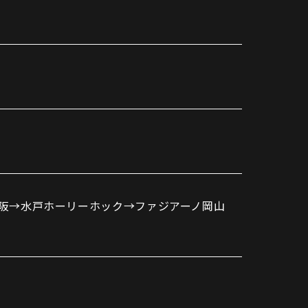
パートナートップ
パートナー企業一覧
FOLLOW US!
大阪→水戸ホーリーホック→ファジアーノ岡山