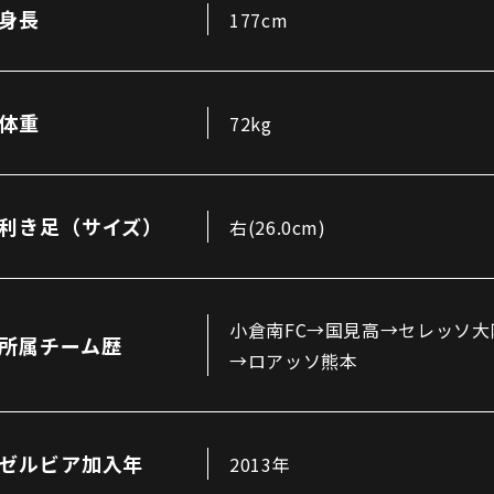
三輪緑山ベースご利用案内
身長
177cm
ナー＆ルール
ーサポーターの皆様へ
での観戦
営管理規程
体重
72kg
利き足（サイズ）
右(26.0cm)
ー
LINEミニアプリプライバシーポリシー
小倉南FC→国見高→セレッソ
所属チーム歴
→ロアッソ熊本
ゼルビア加入年
2013年