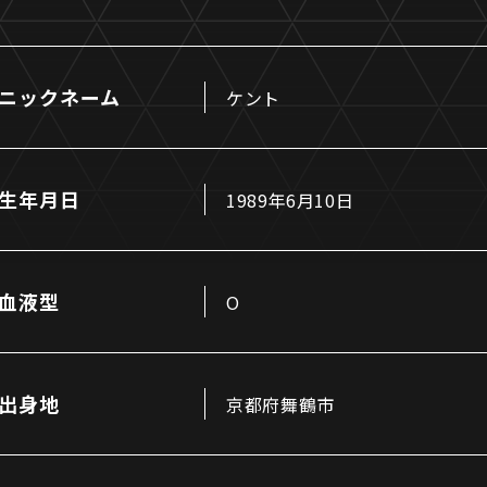
ニックネーム
ケント
るトップ
ファンになるトップ
生年月日
1989年6月10日
を買う
ファンクラブ
ト購入
クラブゼルビスタへの入会
ト購入手順
シーズンシート
血液型
O
ト販売スケジュール
ＦＣ町田ゼルビアをサポート
アムを知る
トレーニングの見学・ファ
ス
アムアクセス
ボランティア
出身地
京都府舞鶴市
アムマップ
ＦＣ町田ゼルビアカレンダ
を知る
三輪緑山ベースを利用
アム観戦ガイド