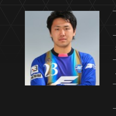
イベント
ファンクラブ
グッズ
メディア
観戦す
ホームタウン活動
アカデミー
スクール
チケット
その他
チケッ
チケッ
チケッ
️スタジ
スタジ
スタジ
観戦方法
スタジ