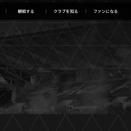
観戦する
クラブを知る
ファンになる
チケット購入
オンラインストア
報トップ
クラブを知るトップ
ータ
ＦＣ町田ゼルビアについて
程・結果
選手・スタッフ紹介
・ゴールランキング