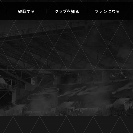
観戦する
クラブを知る
ファンになる
チケット購入
オンラインストア
報トップ
クラブを知るトップ
ータ
ＦＣ町田ゼルビアについて
程・結果
選手・スタッフ紹介
・ゴールランキング