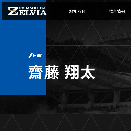
お知らせ
試合情報
FW
齋藤 翔太
お知らせトップ
試合情
TOPチーム
試合デ
試合情報
試合日
チケット
順位表