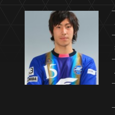
イベント
ファンクラブ
グッズ
メディア
観戦す
ホームタウン活動
アカデミー
スクール
チケット
その他
チケッ
チケッ
チケッ
️スタジ
スタジ
スタジ
観戦方法
スタジ