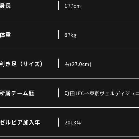
三輪緑山ベースご利用案内
身長
177cm
ナー＆ルール
ーサポーターの皆様へ
での観戦
営管理規程
体重
67kg
利き足（サイズ）
右(27.0cm)
ー
LINEミニアプリプライバシーポリシー
所属チーム歴
町田JFC→東京ヴェルディジュ
ゼルビア加入年
2013年