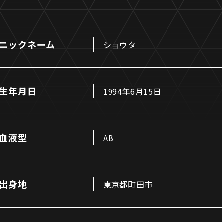
ニックネーム
ショウタ
るトップ
ファンになるトップ
生年月日
1994年6月15日
を買う
ファンクラブ
ト購入
クラブゼルビスタへの入会
ト購入手順
シーズンシート
血液型
AB
ト販売スケジュール
ＦＣ町田ゼルビアをサポート
アムを知る
トレーニングの見学・ファ
ス
アムアクセス
ボランティア
出身地
東京都町田市
アムマップ
ＦＣ町田ゼルビアカレンダ
を知る
三輪緑山ベースを利用
アム観戦ガイド