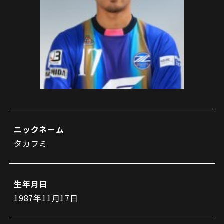
試合日程・結果
クラブを知る
イベント
チケットを買う
順位表・ゴールランキング
クラブを知るトップ
ファンクラブ
チケット購入
ファンになる
グッズ
ＦＣ町田ゼルビアについて
チケット購入手順
ファンになるトップ
メディア
選手・スタッフ紹介
グッズを買う
チケット販売スケジュール
ファンクラブ
ホームタウン活動
グッズを買うトップ
️スタジアムを知る
クラブゼルビスタへの入会
ホームタウン
アカデミー
スタジアムアクセス
ニックネーム
オンラインストア
シーズンシート
タカフミ
スクール
ホームタウントップ
スタジアムマップ
ユニフォーム
パートナー
ＦＣ町田ゼルビアをサポート
その他
ゼルビアアシスト募集
観戦方法を知る
トレーニングの見学・ファンサービス
生年月日
パートナートップ
スタジアム観戦ガイド
ゼルビアアシスト協賛企業一覧
FOLLOW US!
1987年11月17日
ボランティア
パートナー企業一覧
観戦マナー＆ルール
ゼルナビ
ＦＣ町田ゼルビアカレンダー