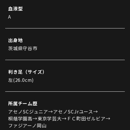
ビジターサポーターの皆様へ
ゼル塾
血液型
お問い合わせ
利用規約
肖像権・ロゴについて
プライバシーポリシ
三輪緑山ベースを利用
A
LINEミニアプリプライバシーポリシー
車イスでの観戦
ＦＣ町田ゼルビアスポーツクラブ
三輪緑山ベースご利用案内
試合運営管理規程
ＦＣ町田ゼルビアアカデミー
出身地
ゼルビアフットサルパーク
茨城県守谷市
利き足（サイズ）
左(26.0cm)
所属チーム歴
アセノSCジュニア→アセノSCJrユース→
桐蔭学園高→東京学芸大→ＦＣ町田ゼルビア→
ファジアーノ岡山