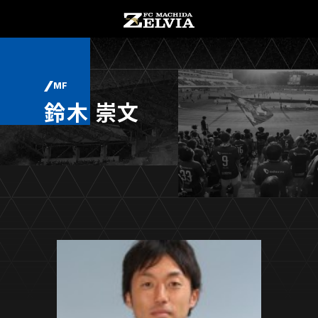
チケット購入
オンラインストア
MF
鈴木 崇文
お知らせ
お知らせトップ
試合情報
TOPチーム
試合情報トップ
試合情報
観戦する
試合データ
チケット
観戦するトップ