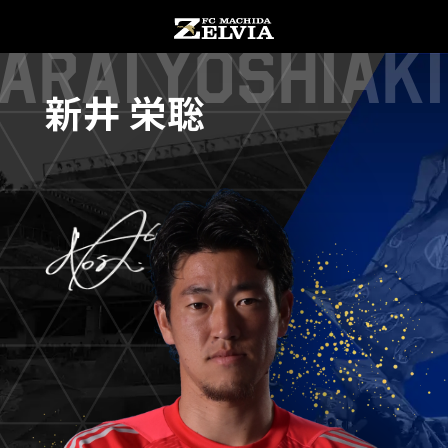
Arai Yoshiaki
新井 栄聡
チケット購入
オンラインストア
お知らせ
お知らせトップ
試合情報
TOPチーム
試合情報トップ
試合情報
観戦する
試合データ
チケット
観戦するトップ