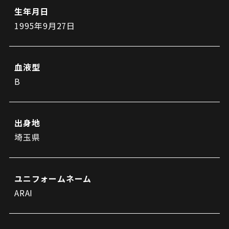
ビジターサポーターの皆様へ
生年月日
ゼル塾
お問い合わせ
利用規約
肖像権・ロゴについて
1995年9月27日
三輪緑山ベースを利用
プライバシーポリシー
LINEミニアプリプライバシーポリシー
車イスでの観戦
ＦＣ町田ゼルビアスポーツクラブ
三輪緑山ベースご利用案内
試合運営管理規程
ＦＣ町田ゼルビアアカデミー
血液型
ゼルビアフットサルパーク
B
出身地
埼玉県
ユニフォームネーム
ARAI