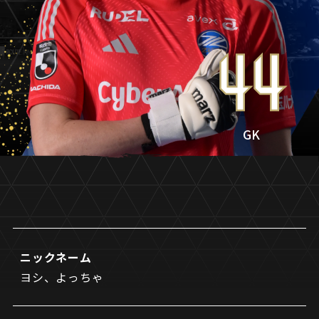
試合日程・結果
クラブを知る
イベント
チケットを買う
順位表・ゴールランキング
クラブを知るトップ
ファンクラブ
44
チケット購入
ファンになる
グッズ
ＦＣ町田ゼルビアについて
チケット購入手順
ファンになるトップ
メディア
選手・スタッフ紹介
グッズを買う
チケット販売スケジュール
GK
ファンクラブ
ホームタウン活動
グッズを買うトップ
️スタジアムを知る
クラブゼルビスタへの入会
ホームタウン
アカデミー
スタジアムアクセス
オンラインストア
シーズンシート
スクール
ホームタウントップ
スタジアムマップ
ユニフォーム
パートナー
ＦＣ町田ゼルビアをサポート
その他
ゼルビアアシスト募集
観戦方法を知る
トレーニングの見学・ファンサービス
ニックネーム
パートナートップ
スタジアム観戦ガイド
ゼルビアアシスト協賛企業一覧
ヨシ、よっちゃ
FOLLOW US!
ボランティア
パートナー企業一覧
観戦マナー＆ルール
ゼルナビ
ＦＣ町田ゼルビアカレンダー