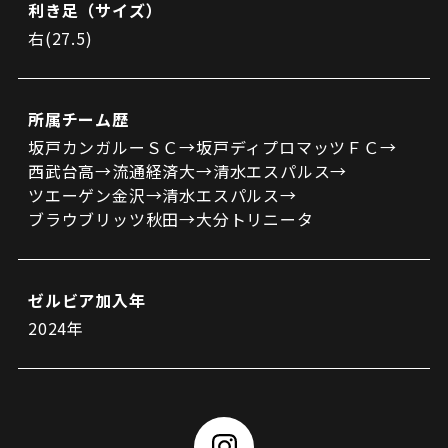
利き足（サイズ）
右(27.5)
所属チーム歴
坂戸カンガルーＳＣ→坂戸ディプロマッツＦＣ→
西武台高→流通経済大→清水エスパルス→
ツエーゲン金沢→清水エスパルス→
ブラウブリッツ秋田→大分トリニータ
ゼルビア加入年
2024年