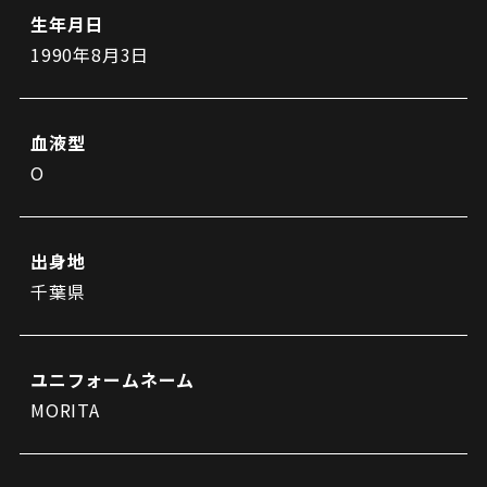
ビジターサポーターの皆様へ
生年月日
ゼル塾
お問い合わせ
利用規約
肖像権・ロゴについて
1990年8月3日
三輪緑山ベースを利用
プライバシーポリシー
LINEミニアプリプライバシーポリシー
車イスでの観戦
ＦＣ町田ゼルビアスポーツクラブ
三輪緑山ベースご利用案内
試合運営管理規程
ＦＣ町田ゼルビアアカデミー
血液型
ゼルビアフットサルパーク
O
出身地
千葉県
ユニフォームネーム
MORITA