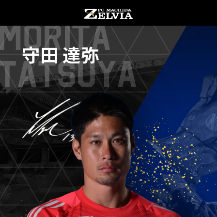
Morita
守田 達弥
チケット購入
オンラインストア
Tatsuya
お知らせ
お知らせトップ
試合情報
TOPチーム
試合情報トップ
試合情報
観戦する
試合データ
チケット
観戦するトップ