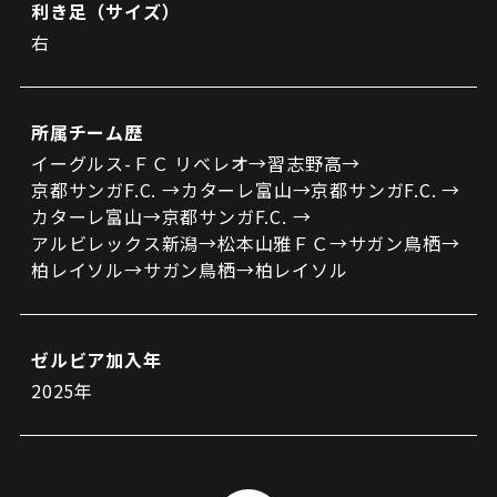
利き足（サイズ）
右
所属チーム歴
イーグルス-ＦＣ リベレオ→習志野高→
京都サンガF.C. →カターレ富山→京都サンガF.C. →
カターレ富山→京都サンガF.C. →
アルビレックス新潟→松本山雅ＦＣ→サガン鳥栖→
柏レイソル→サガン鳥栖→柏レイソル
ゼルビア加入年
2025年