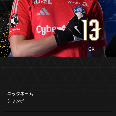
試合日程・結果
クラブを知る
イベント
チケットを買う
順位表・ゴールランキング
クラブを知るトップ
ファンクラブ
13
チケット購入
ファンになる
グッズ
ＦＣ町田ゼルビアについて
チケット購入手順
ファンになるトップ
メディア
選手・スタッフ紹介
グッズを買う
チケット販売スケジュール
GK
ファンクラブ
ホームタウン活動
グッズを買うトップ
️スタジアムを知る
クラブゼルビスタへの入会
ホームタウン
アカデミー
スタジアムアクセス
オンラインストア
シーズンシート
スクール
ホームタウントップ
スタジアムマップ
ユニフォーム
パートナー
ＦＣ町田ゼルビアをサポート
その他
ゼルビアアシスト募集
観戦方法を知る
トレーニングの見学・ファンサービス
ニックネーム
パートナートップ
スタジアム観戦ガイド
ゼルビアアシスト協賛企業一覧
ジャンボ
FOLLOW US!
ボランティア
パートナー企業一覧
観戦マナー＆ルール
ゼルナビ
ＦＣ町田ゼルビアカレンダー