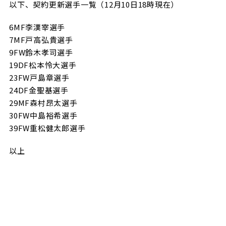
以下、契約更新選手一覧（12月10日18時現在）
試合日程・結果
クラブを知る
イベント
チケットを買う
6MF李漢宰選手
順位表・ゴールランキング
クラブを知るトップ
ファンクラブ
7MF戸高弘貴選手
チケット購入
ファンになる
9FW鈴木孝司選手
グッズ
ＦＣ町田ゼルビアについて
チケット購入手順
19DF松本怜大選手
ファンになるトップ
23FW戸島章選手
メディア
選手・スタッフ紹介
グッズを買う
チケット販売スケジュール
24DF金聖基選手
ファンクラブ
29MF森村昂太選手
ホームタウン活動
グッズを買うトップ
️スタジアムを知る
30FW中島裕希選手
クラブゼルビスタへの入会
ホームタウン
アカデミー
スタジアムアクセス
39FW重松健太郎選手
オンラインストア
シーズンシート
スクール
ホームタウントップ
スタジアムマップ
以上
ユニフォーム
パートナー
ＦＣ町田ゼルビアをサポート
その他
ゼルビアアシスト募集
観戦方法を知る
トレーニングの見学・ファンサービス
パートナートップ
スタジアム観戦ガイド
ゼルビアアシスト協賛企業一覧
FOLLOW US
ボランティア
パートナー企業一覧
観戦マナー＆ルール
ゼルナビ
ＦＣ町田ゼルビアカレンダー