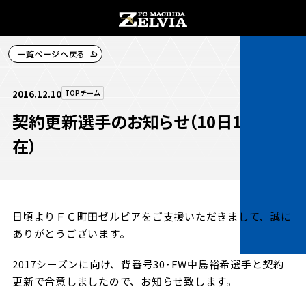
一覧ページへ戻る
チケット購入
2016.12.10
TOPチーム
契約更新選手のお知らせ（10日18時現
在）
お知らせ
お知らせトップ
日頃よりＦＣ町田ゼルビアをご支援いただきまして、誠に
試合情報
ありがとうございます。
TOPチーム
試合情報トップ
2017シーズンに向け、背番号30･FW中島裕希選手と契約
試合情報
観戦する
更新で合意しましたので、お知らせ致します。
試合データ
チケット
観戦するトップ