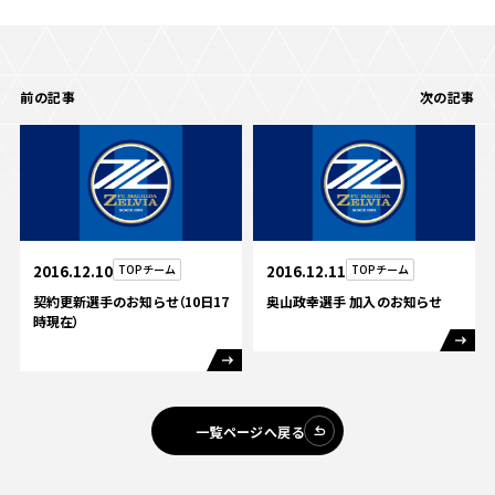
ビジターサポーターの皆様へ
ゼル塾
お問い合わせ
利用規約
肖像権・ロゴについて
プライバシ
三輪緑山ベースを利用
車イスでの観戦
ＦＣ町田ゼルビアスポーツクラブ
三輪緑山ベースご利用案内
前の記事
次の記事
試合運営管理規程
ＦＣ町田ゼルビアアカデミー
ゼルビアフットサルパーク
2016.12.10
TOPチーム
2016.12.11
TOPチーム
契約更新選手のお知らせ（10日17
奥山政幸選手 加入のお知らせ
時現在）
一覧ページへ戻る